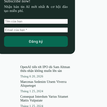
Subscribe now!
Nhận bản tin AI mới nhất & cơ hội đào
tạo miễn phí.
Đăng ký
OpenAI tiến tới IPO dù Sam Altman
thừa nhận không muốn lên sàn
Tháng 6 20, 2026
Maecenas Sedenim Utsem Viverra
Aliqueteget
Tháng 1 25, 2024
Consequat Interdum Varius Sitamet
Mattis Vulputate
Tháng 1 25, 2024