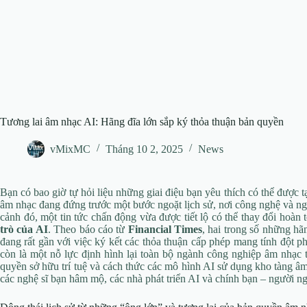
Tương lai âm nhạc AI: Hãng đĩa lớn sắp ký thỏa thuận bản quyền
vMixMC
Tháng 10 2, 2025
News
Bạn có bao giờ tự hỏi liệu những giai điệu bạn yêu thích có thể được tạ
âm nhạc đang đứng trước một bước ngoặt lịch sử, nơi công nghệ và ng
cảnh đó, một tin tức chấn động vừa được tiết lộ có thể thay đổi hoàn
trò của AI
. Theo báo cáo từ
Financial Times
, hai trong số những hãn
đang rất gần với việc ký kết các thỏa thuận cấp phép mang tính đột 
còn là một nỗ lực định hình lại toàn bộ ngành công nghiệp âm nhạc
quyền sở hữu trí tuệ và cách thức các mô hình AI sử dụng kho tàng âm
các nghệ sĩ bạn hâm mộ, các nhà phát triển AI và chính bạn – người n