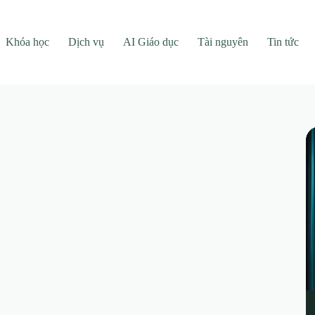
Khóa học
Dịch vụ
AI Giáo dục
Tài nguyên
Tin tức