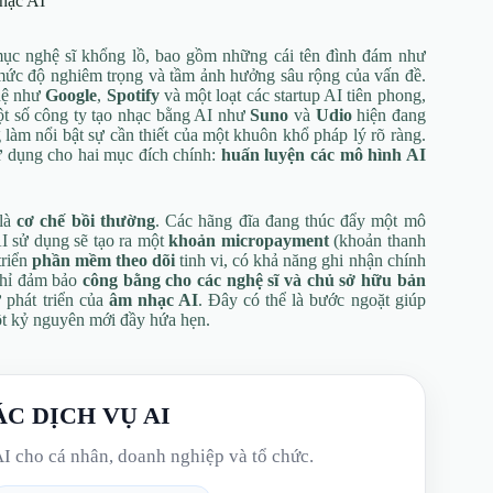
nhạc AI
mục nghệ sĩ khổng lồ, bao gồm những cái tên đình đám như
mức độ nghiêm trọng và tầm ảnh hưởng sâu rộng của vấn đề.
ghệ như
Google
,
Spotify
và một loạt các startup AI tiên phong,
ột số công ty tạo nhạc bằng AI như
Suno
và
Udio
hiện đang
làm nổi bật sự cần thiết của một khuôn khổ pháp lý rõ ràng.
 dụng cho hai mục đích chính:
huấn luyện các mô hình AI
 là
cơ chế bồi thường
. Các hãng đĩa đang thúc đẩy một mô
I sử dụng sẽ tạo ra một
khoản micropayment
(khoản thanh
triển
phần mềm theo dõi
tinh vi, có khả năng ghi nhận chính
chỉ đảm bảo
công bằng cho các nghệ sĩ và chủ sở hữu bản
 phát triển của
âm nhạc AI
. Đây có thể là bước ngoặt giúp
ột kỷ nguyên mới đầy hứa hẹn.
ÁC DỊCH VỤ AI
AI cho cá nhân, doanh nghiệp và tổ chức.