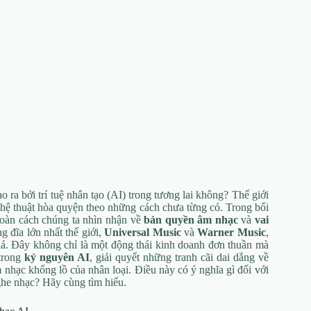
o ra bởi trí tuệ nhân tạo (AI) trong tương lai không? Thế giới
hệ thuật hòa quyện theo những cách chưa từng có. Trong bối
 toàn cách chúng ta nhìn nhận về
bản quyền âm nhạc
và
vai
g đĩa lớn nhất thế giới,
Universal Music
và
Warner Music
,
phá. Đây không chỉ là một động thái kinh doanh đơn thuần mà
 trong
kỷ nguyên AI
, giải quyết những tranh cãi dai dẳng về
 nhạc khổng lồ của nhân loại. Điều này có ý nghĩa gì đối với
ghe nhạc? Hãy cùng tìm hiểu.