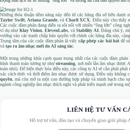
Động thái lịch sử từ những “ông lớn” và tương lai của bản quyền âm 
Những thỏa thuận tiềm năng này đến từ các hãng đĩa sở hữu danh 
Taylor Swift
,
Ariana Grande
, và
Charli XCX
. Điều này cho thấy 
Các cuộc đàm phán đang diễn ra sôi nổi với nhiều “ông lớn” công n
ví dụ như
Klay Vision
,
ElevenLabs
, và
Stability AI
. Đáng chú ý, m
vướng vào các tranh chấp bản quyền với chính các hãng đĩa này, càng 
Trọng tâm của các cuộc đàm phán là việc
cấp phép các bài hát
để sử
và
tạo ra âm nhạc mới do AI sáng tác
.
Một trong những khía cạnh quan trọng nhất của các cuộc đàm phán
hình thanh toán tương tự như
streaming
, nơi mỗi lần âm nhạc được A
toán nhỏ). Để hiện thực hóa điều này, các công ty AI sẽ cần phải phát 
xác cách thức và thời điểm âm nhạc được sử dụng. Điều này không 
quyền
, mà còn mở ra một con đường hợp pháp và minh bạch cho sự
ngành công nghiệp âm nhạc thích nghi và phát triển mạnh mẽ trong m
LIÊN HỆ TƯ VẤN C
Hỗ trợ tư vấn, đào tạo và chuyển giao giải pháp 