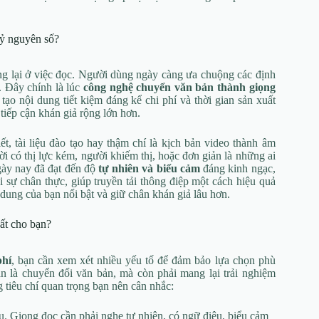
kỷ nguyên số?
ừng lại ở việc đọc. Người dùng ngày càng ưa chuộng các định
m. Đây chính là lúc
công nghệ chuyển văn bản thành giọng
tạo nội dung tiết kiệm đáng kể chi phí và thời gian sản xuất
tiếp cận khán giả rộng lớn hơn.
t, tài liệu đào tạo hay thậm chí là kịch bản video thành âm
i có thị lực kém, người khiếm thị, hoặc đơn giản là những ai
gày nay đã đạt đến độ
tự nhiên và biểu cảm
đáng kinh ngạc,
sự chân thực, giúp truyền tải thông điệp một cách hiệu quả
 dung của bạn nổi bật và giữ chân khán giả lâu hơn.
ất cho bạn?
phí
, bạn cần xem xét nhiều yếu tố để đảm bảo lựa chọn phù
n là chuyển đổi văn bản, mà còn phải mang lại trải nghiệm
 tiêu chí quan trọng bạn nên cân nhắc:
u. Giọng đọc cần phải nghe tự nhiên, có ngữ điệu, biểu cảm