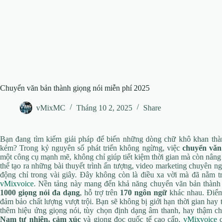
Chuyển văn bản thành giọng nói miễn phí 2025
vMixMC
Tháng 10 2, 2025
Share
Bạn đang tìm kiếm giải pháp để biến những dòng chữ khô khan thà
kém? Trong kỷ nguyên số phát triển không ngừng, việc
chuyển văn
một công cụ mạnh mẽ, không chỉ giúp tiết kiệm thời gian mà còn nâng
thể tạo ra những bài thuyết trình ấn tượng, video marketing chuyên ng
động chỉ trong vài giây. Đây không còn là điều xa vời mà đã nằm tr
vMixvoice
. Nền tảng này mang đến khả năng chuyển văn bản thành
1000 giọng nói đa dạng
, hỗ trợ trên
170 ngôn ngữ
khác nhau. Điểm
đảm bảo chất lượng vượt trội. Bạn sẽ không bị giới hạn thời gian hay t
thêm hiệu ứng giọng nói, tùy chọn định dạng âm thanh, hay thậm ch
Nam tự nhiên, cảm xúc
và giọng đọc quốc tế cao cấp,
vMixvoice
c