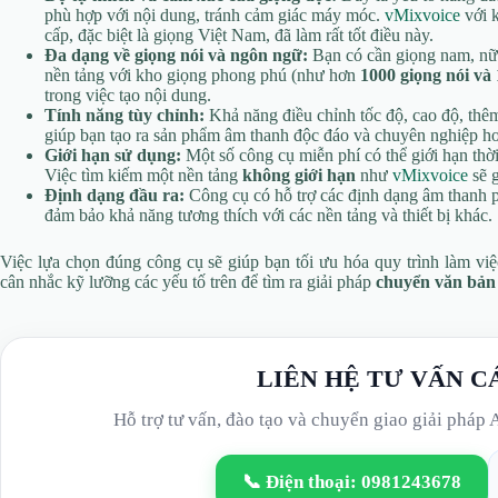
phù hợp với nội dung, tránh cảm giác máy móc.
vMixvoice
với 
cấp, đặc biệt là giọng Việt Nam, đã làm rất tốt điều này.
Đa dạng về giọng nói và ngôn ngữ:
Bạn có cần giọng nam, nữ,
nền tảng với kho giọng phong phú (như hơn
1000 giọng nói và
trong việc tạo nội dung.
Tính năng tùy chỉnh:
Khả năng điều chỉnh tốc độ, cao độ, thêm
giúp bạn tạo ra sản phẩm âm thanh độc đáo và chuyên nghiệp h
Giới hạn sử dụng:
Một số công cụ miễn phí có thể giới hạn thời 
Việc tìm kiếm một nền tảng
không giới hạn
như
vMixvoice
sẽ g
Định dạng đầu ra:
Công cụ có hỗ trợ các định dạng âm thanh
đảm bảo khả năng tương thích với các nền tảng và thiết bị khác.
Việc lựa chọn đúng công cụ sẽ giúp bạn tối ưu hóa quy trình làm vi
cân nhắc kỹ lưỡng các yếu tố trên để tìm ra giải pháp
chuyển văn bản 
LIÊN HỆ TƯ VẤN C
Hỗ trợ tư vấn, đào tạo và chuyển giao giải pháp 
📞 Điện thoại: 0981243678