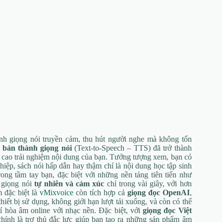
nh giọng nói truyền cảm, thu hút người nghe mà không tốn
 bản thành giọng nói
(Text-to-Speech – TTS) đã trở thành
 cao trải nghiệm nội dung của bạn. Tưởng tượng xem, bạn có
hiệp, sách nói hấp dẫn hay thậm chí là nội dung học tập sinh
ong tầm tay bạn, đặc biệt với những nền tảng tiên tiến như
 giọng nói
tự nhiên và cảm xúc
chỉ trong vài giây, với hơn
 đặc biệt là
vMixvoice
còn tích hợp cả
giọng đọc OpenAI
,
hiết bị sử dụng, không giới hạn lượt tải xuống, và còn có thể
í hòa âm online với nhạc nền. Đặc biệt, với
giọng đọc Việt
hính là trợ thủ đắc lực giúp bạn tạo ra những sản phẩm âm