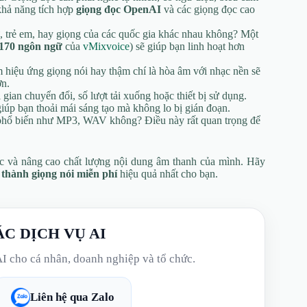
khả năng tích hợp
giọng đọc OpenAI
và các giọng đọc cao
 trẻ em, hay giọng của các quốc gia khác nhau không? Một
 170 ngôn ngữ
của
vMixvoice
) sẽ giúp bạn linh hoạt hơn
 hiệu ứng giọng nói hay thậm chí là hòa âm với nhạc nền sẽ
ơn.
gian chuyển đổi, số lượt tải xuống hoặc thiết bị sử dụng.
iúp bạn thoải mái sáng tạo mà không lo bị gián đoạn.
 phổ biến như MP3, WAV không? Điều này rất quan trọng để
ệc và nâng cao chất lượng nội dung âm thanh của mình. Hãy
thành giọng nói miễn phí
hiệu quả nhất cho bạn.
ÁC DỊCH VỤ AI
AI cho cá nhân, doanh nghiệp và tổ chức.
Liên hệ qua Zalo