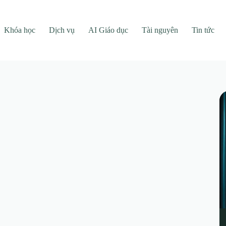
Khóa học
Dịch vụ
AI Giáo dục
Tài nguyên
Tin tức