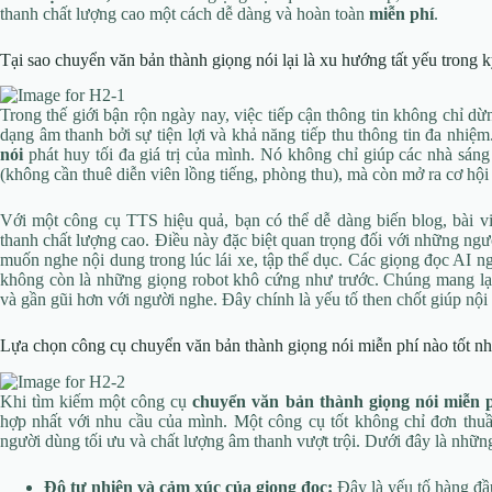
thanh chất lượng cao một cách dễ dàng và hoàn toàn
miễn phí
.
Tại sao chuyển văn bản thành giọng nói lại là xu hướng tất yếu trong 
Trong thế giới bận rộn ngày nay, việc tiếp cận thông tin không chỉ d
dạng âm thanh bởi sự tiện lợi và khả năng tiếp thu thông tin đa nhiệ
nói
phát huy tối đa giá trị của mình. Nó không chỉ giúp các nhà sáng 
(không cần thuê diễn viên lồng tiếng, phòng thu), mà còn mở ra cơ hội 
Với một công cụ TTS hiệu quả, bạn có thể dễ dàng biến blog, bài viế
thanh chất lượng cao. Điều này đặc biệt quan trọng đối với những ngườ
muốn nghe nội dung trong lúc lái xe, tập thể dục. Các giọng đọc AI n
không còn là những giọng robot khô cứng như trước. Chúng mang lại 
và gần gũi hơn với người nghe. Đây chính là yếu tố then chốt giúp nội
Lựa chọn công cụ chuyển văn bản thành giọng nói miễn phí nào tốt nh
Khi tìm kiếm một công cụ
chuyển văn bản thành giọng nói miễn 
hợp nhất với nhu cầu của mình. Một công cụ tốt không chỉ đơn thuầ
người dùng tối ưu và chất lượng âm thanh vượt trội. Dưới đây là những
Độ tự nhiên và cảm xúc của giọng đọc:
Đây là yếu tố hàng đầ