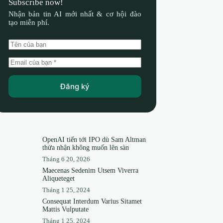
Subscribe now!
Nhận bản tin AI mới nhất & cơ hội đào
tạo miễn phí.
Đăng ký
OpenAI tiến tới IPO dù Sam Altman
thừa nhận không muốn lên sàn
Tháng 6 20, 2026
Maecenas Sedenim Utsem Viverra
Aliqueteget
Tháng 1 25, 2024
Consequat Interdum Varius Sitamet
Mattis Vulputate
Tháng 1 25, 2024