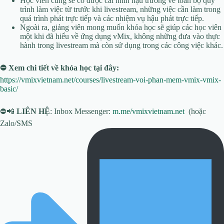
Học viên cũng sẽ có được cái nhìn hậu trường về toàn bộ quy
trình làm việc từ trước khi livestream, những việc cần làm trong
quá trình phát trực tiếp và các nhiệm vụ hậu phát trực tiếp.
Ngoài ra, giảng viên mong muốn khóa học sẽ giúp các học viên
một khi đã hiểu về ứng dụng vMix, không những đưa vào thực
hành trong livestream mà còn sử dụng trong các công việc khác.
⛔ Xem chi tiết về khóa học tại đây:
https://vmixvietnam.net/courses/livestream-voi-phan-mem-vmix-vmix-
basic/
⛔📲
LIÊN HỆ
: Inbox Messenger:
m.me/vmixvietnam.net
(hoặc
Zalo/SMS