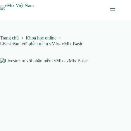
Chuyển
đến
phần
nội
dung
Trang chủ
Khoá học online
Livestream với phần mềm vMix- vMix Basic