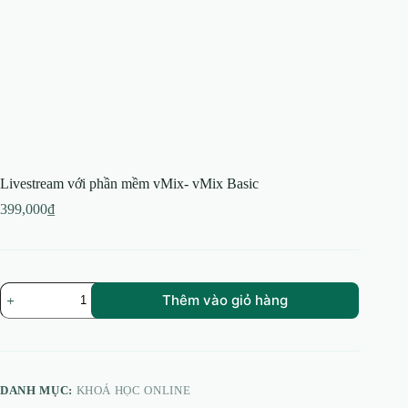
Livestream với phần mềm vMix- vMix Basic
399,000
₫
Livestream
Thêm vào giỏ hàng
với
phần
mềm
vMix-
vMix
Basic
DANH MỤC:
KHOÁ HỌC ONLINE
số