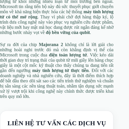
lượng tử khỏi những nhiễu loạn từ môi trường bên ngoài.
Microsoft tin rằng tiến bộ này đủ sức thuyết phục giới chuyên
môn về khả năng hiện thực hóa các hệ thống
máy tính lượng
tử có thể mở rộng
. Thay vì phải chờ đợi hàng thập kỷ, lộ
trình đưa công nghệ này vào phục vụ nghiên cứu dược phẩm,
vật liệu mới hay mật mã học đang được rút ngắn đáng kể nhờ
những bước nhảy vọt về
độ bền vững của qubit
.
Sự ra đời của chip
Majorana 2
không chỉ là lời giải cho
những hoài nghi trước đó mà còn khẳng định vị thế của
Microsoft trong cuộc đua
điện toán lượng tử
. Việc kéo dài
thời gian duy trì trạng thái của qubit từ mili giây lên hàng chục
giây là một cột mốc kỹ thuật cho thấy chúng ta đang tiến rất
gần đến ngưỡng
máy tính lượng tử thực tiễn
. Đối với các
doanh nghiệp và nhà nghiên cứu, đây là thời điểm thích hợp
để bắt đầu theo dõi sát sao các tiến trình thử nghiệm và chuẩn
bị sẵn sàng các nền tảng thuật toán, nhằm tận dụng sức mạnh
xử lý vượt trội khi công nghệ này chính thức được triển khai
trên quy mô lớn.
LIÊN HỆ TƯ VẤN CÁC DỊCH VỤ