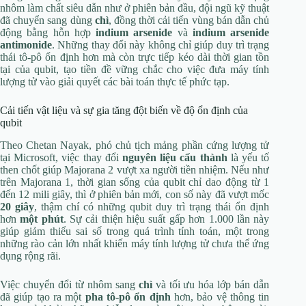
nhôm làm chất siêu dẫn như ở phiên bản đầu, đội ngũ kỹ thuật
đã chuyển sang dùng
chì
, đồng thời cải tiến vùng bán dẫn chủ
động bằng hỗn hợp
indium arsenide
và
indium arsenide
antimonide
. Những thay đổi này không chỉ giúp duy trì trạng
thái tô-pô ổn định hơn mà còn trực tiếp kéo dài thời gian tồn
tại của qubit, tạo tiền đề vững chắc cho việc đưa máy tính
lượng tử vào giải quyết các bài toán thực tế phức tạp.
Cải tiến vật liệu và sự gia tăng đột biến về độ ổn định của
qubit
Theo Chetan Nayak, phó chủ tịch mảng phần cứng lượng tử
tại Microsoft, việc thay đổi
nguyên liệu cấu thành
là yếu tố
then chốt giúp Majorana 2 vượt xa người tiền nhiệm. Nếu như
trên Majorana 1, thời gian sống của qubit chỉ dao động từ 1
đến 12 mili giây, thì ở phiên bản mới, con số này đã vượt mốc
20 giây
, thậm chí có những qubit duy trì trạng thái ổn định
hơn
một phút
. Sự cải thiện hiệu suất gấp hơn 1.000 lần này
giúp giảm thiểu sai số trong quá trình tính toán, một trong
những rào cản lớn nhất khiến máy tính lượng tử chưa thể ứng
dụng rộng rãi.
Việc chuyển đổi từ nhôm sang
chì
và tối ưu hóa lớp bán dẫn
đã giúp tạo ra một
pha tô-pô ổn định
hơn, bảo vệ thông tin