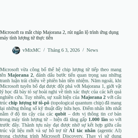
Microsoft ra mắt chip Majorana 2, rút ngắn lộ trình ứng dụng
máy tính lượng tử thực tiễn
vMixMC
Tháng 6 3, 2026
News
Microsoft vừa công bố thế hệ chip lượng tử tiếp theo mang
tên
Majorana 2
, đánh dấu bước tiến quan trọng sau những
tranh luận trái chiều về phiên bản tiền nhiệm. Năm ngoái, khi
Microsoft tuyên bố đạt được đột phá với Majorana 1, giới vật
lý học đã bày tỏ sự hoài nghi về tính xác thực của các kết quả
nghiên cứu. Tuy nhiên, sự xuất hiện của
Majorana 2
với cấu
trúc
chip lượng tử tô-pô
(topological quantum chip) đã mang
lại những thông số kỹ thuật đầy hứa hẹn. Điểm nhấn lớn nhất
nằm ở độ tin cậy của các
qubit
– đơn vị thông tin cơ bản
trong máy tính lượng tử – hiện đã tăng gấp
1.000 lần
so với
trước đây. Thành tựu này đạt được nhờ sự kết hợp giữa cấu
trúc vật liệu mới và sự hỗ trợ từ
AI tác nhân
(agentic AI)
trong chương trình Microsoft Discovery. Thay vì sử dụng