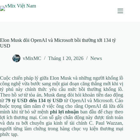
Chuyển
đến
phần
nội
dung
Elon Musk đòi OpenAI và Microsoft bồi thường tới 134 tỷ
USD
vMixMC
Tháng 1 20, 2026
News
Cuộc chiến pháp lý giữa Elon Musk và những người khổng lồ
công nghệ vừa bước sang một giai đoạn căng thẳng mới khi vị
tỷ phú này chính thức yêu cầu mức bồi thường khổng lồ.
Theo hồ sơ từ tòa án, Musk đang đòi hỏi khoản tiền dao động
từ
79 tỷ USD đến 134 tỷ USD
từ OpenAI và Microsoft. Cáo
buộc trọng tâm nằm ở việc ông cho rằng OpenAI đã lừa dối
mình khi từ bỏ sứ mệnh
phi lợi nhuận
ban đầu để chạy theo
lợi ích thương mại. Con số gây chấn động này được tính toán
và đưa ra bởi chuyên gia kinh tế tài chính C. Paul Wazzan,
người từng làm chứng trong hàng chục vụ kiện thương mại
phức tạp.