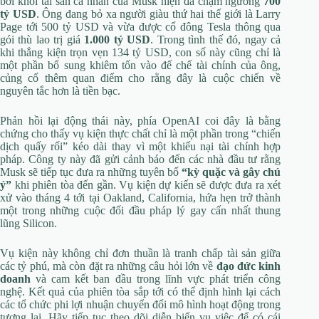
bởi khối tài sản cá nhân của Musk hiện đã chạm ngưỡng
700
tỷ USD
. Ông đang bỏ xa người giàu thứ hai thế giới là Larry
Page tới 500 tỷ USD và vừa được cổ đông Tesla thông qua
gói thù lao trị giá
1.000 tỷ USD
. Trong tình thế đó, ngay cả
khi thắng kiện trọn vẹn 134 tỷ USD, con số này cũng chỉ là
một phần bổ sung khiêm tốn vào đế chế tài chính của ông,
củng cố thêm quan điểm cho rằng đây là cuộc chiến về
nguyên tắc hơn là tiền bạc.
Phản hồi lại động thái này, phía OpenAI coi đây là bằng
chứng cho thấy vụ kiện thực chất chỉ là một phần trong “chiến
dịch quấy rối” kéo dài thay vì một khiếu nại tài chính hợp
pháp. Công ty này đã gửi cảnh báo đến các nhà đầu tư rằng
Musk sẽ tiếp tục đưa ra những tuyên bố
“kỳ quặc và gây chú
ý”
khi phiên tòa đến gần. Vụ kiện dự kiến sẽ được đưa ra xét
xử vào tháng 4 tới tại Oakland, California, hứa hẹn trở thành
một trong những cuộc đối đầu pháp lý gay cấn nhất thung
lũng Silicon.
Vụ kiện này không chỉ đơn thuần là tranh chấp tài sản giữa
các tỷ phú, mà còn đặt ra những câu hỏi lớn về
đạo đức kinh
doanh
và cam kết ban đầu trong lĩnh vực phát triển công
nghệ. Kết quả của phiên tòa sắp tới có thể định hình lại cách
các tổ chức phi lợi nhuận chuyển đổi mô hình hoạt động trong
tương lai. Hãy tiếp tục theo dõi diễn biến vụ việc để có cái