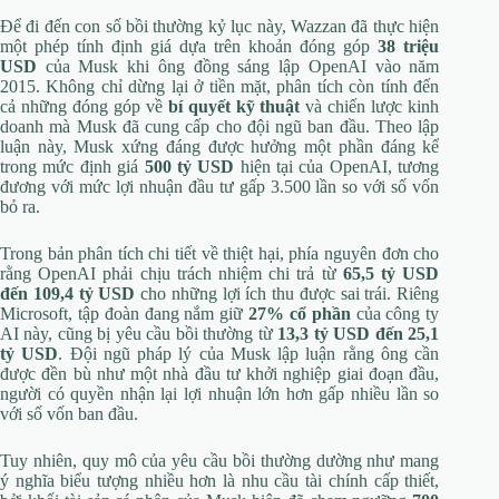
Để đi đến con số bồi thường kỷ lục này, Wazzan đã thực hiện
một phép tính định giá dựa trên khoản đóng góp
38 triệu
USD
của Musk khi ông đồng sáng lập OpenAI vào năm
2015. Không chỉ dừng lại ở tiền mặt, phân tích còn tính đến
cả những đóng góp về
bí quyết kỹ thuật
và chiến lược kinh
doanh mà Musk đã cung cấp cho đội ngũ ban đầu. Theo lập
luận này, Musk xứng đáng được hưởng một phần đáng kể
trong mức định giá
500 tỷ USD
hiện tại của OpenAI, tương
đương với mức lợi nhuận đầu tư gấp 3.500 lần so với số vốn
bỏ ra.
Trong bản phân tích chi tiết về thiệt hại, phía nguyên đơn cho
rằng OpenAI phải chịu trách nhiệm chi trả từ
65,5 tỷ USD
đến 109,4 tỷ USD
cho những lợi ích thu được sai trái. Riêng
Microsoft, tập đoàn đang nắm giữ
27% cổ phần
của công ty
AI này, cũng bị yêu cầu bồi thường từ
13,3 tỷ USD đến 25,1
tỷ USD
. Đội ngũ pháp lý của Musk lập luận rằng ông cần
được đền bù như một nhà đầu tư khởi nghiệp giai đoạn đầu,
người có quyền nhận lại lợi nhuận lớn hơn gấp nhiều lần so
với số vốn ban đầu.
Tuy nhiên, quy mô của yêu cầu bồi thường dường như mang
ý nghĩa biểu tượng nhiều hơn là nhu cầu tài chính cấp thiết,