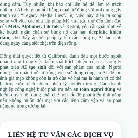
dung cấm. Tuy nhiên, khi báo chí liên hệ để làm rõ trách
nhiệm, xAI chỉ phản hồi bằng email tự động với nội dung gây
tranh cãi: “Legacy Media Lies”. Sự việc này diễn ra song
song với việc các nhà lập pháp Mỹ vừa gửi thư đến lãnh đạo
của
Meta, Alphabet, TikTok
và Reddit, yêu cầu giải trình về
kế hoạch ngăn chặn sự bùng nổ của nạn
deepfake khiêu
dâm
, cho thấy áp lực pháp lý lên các công cụ AI tạo sinh
đang ngày càng siết chặt trên diện rộng.
Động thái quyết liệt từ California đánh dấu một bước ngoặt
quan trọng trong việc kiểm soát trách nhiệm của các công ty
phát triển
AI tạo sinh
đối với sản phẩm của mình. Người
dùng cần nhận thức rõ rằng việc sử dụng công cụ AI để tạo
ảnh giả mạo không còn là trò đùa vô hại mà là hành vi có thể
bị truy cứu trách nhiệm pháp lý nghiêm trọng. Các doanh
nghiệp công nghệ buộc phải ưu tiên
an toàn người dùng
và
kiểm duyệt nội dung chặt chẽ hơn tốc độ phát triển tính năng
nếu không muốn đối mặt với các lệnh cấm vận và án phạt
nặng nề trong tương lai.
LIÊN HỆ TƯ VẤN CÁC DỊCH VỤ