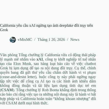
California yêu cầu xAI ngừng tạo ảnh deepfake đồi trụy trên
Grok
vMixMC
Tháng 1 20, 2026
News
Văn phòng Tổng chưởng lý California vừa có động thái pháp
lý mạnh mẽ nhắm vào
xAI
, công ty khởi nghiệp trí tuệ nhân
tạo của Elon Musk, sau hàng loạt báo cáo về việc chatbot
Grok bị lạm dụng để tạo ra nội dung đồi trụy. Cụ thể, chính
quyền bang đã gửi thư yêu cầu chấm dứt hành vi vi phạm
(cease-and-desist letter), buộc công ty này phải ngừng ngay
lập tức việc để công cụ AI tạo ra các hình ảnh khiêu dâm
không đồng thuận và tài liệu lạm dụng tình dục trẻ em
(
CSAM
). Tổng chưởng lý Rob Bonta khẳng định trong thông
cáo báo chí rằng việc tạo ra những nội dung này là hành vi bất
hợp pháp và California hoàn toàn “không khoan nhượng” đối
với CSAM dưới mọi hình thức.