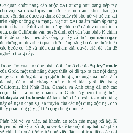
Cơ quan chức năng cáo buộc xAI dường như đang tiếp tay
cho việc
sản xuất quy mô lớn
các hình ảnh khỏa thân giả
mạo, vốn đang được sử dụng để quấy rối phụ nữ và trẻ em gái
trên khắp không gian mạng. Mặc dù xAI đã âm thầm áp dụng
một số hạn chế đối với tính năng chỉnh sửa ảnh vào cuối tuần
qua, phía California vẫn quyết định gửi văn bản pháp lý chính
thức để răn đe. Theo đó, công ty này có thời hạn
năm ngày
để chứng minh với cơ quan chức năng rằng họ đang thực hiện
các bước cụ thể và hiệu quả nhằm giải quyết triệt để vấn đề
nghiêm trọng này.
Trọng tâm của làn sóng phản đối nằm ở chế độ
“spicy” mode
của Grok, một tính năng được thiết kế để tạo ra các nội dung
nhạy cảm nhưng đang bị người dùng lạm dụng quá mức. Vấn
đề này đã nhanh chóng vượt ra khỏi biên giới tiểu bang
California, khi Nhật Bản, Canada và Anh cũng đã mở các
cuộc điều tra riêng nhắm vào Grok. Nghiêm trọng hơn,
Malaysia và Indonesia
đã tạm thời chặn hoàn toàn nền tảng
này để ngăn chặn sự lan truyền của các nội dung độc hại, cho
thấy phản ứng gay gắt từ cộng đồng quốc tế.
Phản hồi về vụ việc, tài khoản an toàn của mạng xã hội X
tuyên bố bất kỳ ai sử dụng Grok để tạo nội dung bất hợp pháp
sẽ chịu hậu quả tương tự như việc đăng tải trực tiếp các nội