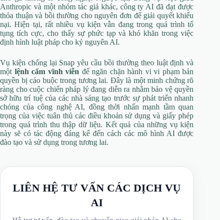
Anthropic và một nhóm tác giả khác, công ty AI đã đạt được
thỏa thuận và bồi thường cho nguyên đơn để giải quyết khiếu
nại. Hiện tại, rất nhiều vụ kiện vẫn đang trong quá trình tố
tụng tích cực, cho thấy sự phức tạp và khó khăn trong việc
định hình luật pháp cho kỷ nguyên AI.
Vụ kiện chống lại Snap yêu cầu bồi thường theo luật định và
một
lệnh cấm vĩnh viễn
để ngăn chặn hành vi vi phạm bản
quyền bị cáo buộc trong tương lai. Đây là một minh chứng rõ
ràng cho cuộc chiến pháp lý đang diễn ra nhằm bảo vệ quyền
sở hữu trí tuệ của các nhà sáng tạo trước sự phát triển nhanh
chóng của công nghệ AI, đồng thời nhấn mạnh tầm quan
trọng của việc tuân thủ các điều khoản sử dụng và giấy phép
trong quá trình thu thập dữ liệu. Kết quả của những vụ kiện
này sẽ có tác động đáng kể đến cách các mô hình AI được
đào tạo và sử dụng trong tương lai.
LIÊN HỆ TƯ VẤN CÁC DỊCH VỤ
AI