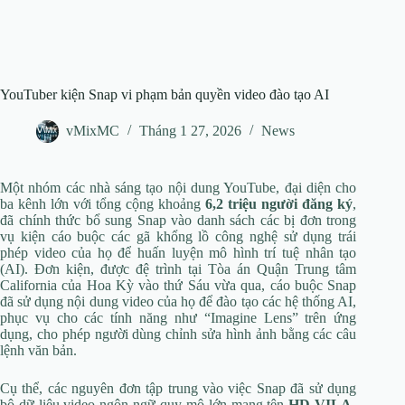
YouTuber kiện Snap vi phạm bản quyền video đào tạo AI
vMixMC
Tháng 1 27, 2026
News
Một nhóm các nhà sáng tạo nội dung YouTube, đại diện cho
ba kênh lớn với tổng cộng khoảng
6,2 triệu người đăng ký
,
đã chính thức bổ sung Snap vào danh sách các bị đơn trong
vụ kiện cáo buộc các gã khổng lồ công nghệ sử dụng trái
phép video của họ để huấn luyện mô hình trí tuệ nhân tạo
(AI). Đơn kiện, được đệ trình tại Tòa án Quận Trung tâm
California của Hoa Kỳ vào thứ Sáu vừa qua, cáo buộc Snap
đã sử dụng nội dung video của họ để đào tạo các hệ thống AI,
phục vụ cho các tính năng như “Imagine Lens” trên ứng
dụng, cho phép người dùng chỉnh sửa hình ảnh bằng các câu
lệnh văn bản.
Cụ thể, các nguyên đơn tập trung vào việc Snap đã sử dụng
bộ dữ liệu video-ngôn ngữ quy mô lớn mang tên
HD-VILA-