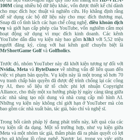
100M
cùng nhiều bộ dữ liệu khác, vốn được thiết kế chỉ dành
cho mục đích học thuật và nghiên cứu. Họ khẳng định rằng
để sử dụng các bộ dữ liệu này cho mục đích thương mại,
Snap đã cố tình lách các hạn chế công nghệ,
điều khoản dịch
vụ
và giới hạn cấp phép của YouTube, vốn nghiêm cấm mọi
hoạt động sử dụng vì mục đích kinh doanh. Các kênh
YouTube dẫn đầu vụ kiện này bao gồm
h3h3
với 5,52 triệu
người đăng ký, cùng với hai kênh golf chuyên biệt là
MrShortGame Golf
và
Golfholics
.
Trước đó, nhóm YouTuber này đã khởi kiện tương tự đối với
Nvidia, Meta
và
ByteDance
về những vấn đề liên quan đến
việc vi phạm bản quyền. Vụ kiện này là một trong số hơn 70
vụ tranh chấp bản quyền đã được đệ trình chống lại các công
ty AI, theo số liệu từ tổ chức phi lợi nhuận Copyright
Alliance, cho thấy một xu hướng pháp lý ngày càng tăng giữa
các nhà sáng tạo nội dung và nhà cung cấp mô hình AI.
Những vụ kiện này không chỉ giới hạn ở YouTuber mà còn
bao gồm các nhà xuất bản, tác giả, báo chí và nghệ sĩ.
Trong bối cảnh pháp lý đang phát triển này, kết quả của các
vụ kiện rất đa dạng. Một số trường hợp, như vụ kiện giữa
Meta và một nhóm tác giả, thẩm phán đã ra phán quyết có lợi
cho gã khổng lồ công nghệ. Ngược lại, trong vụ việc giữa