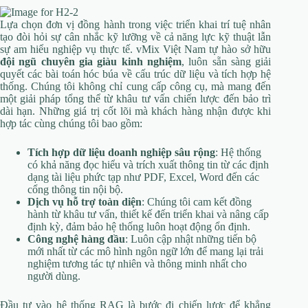
Lựa chọn đơn vị đồng hành trong việc triển khai trí tuệ nhân
tạo đòi hỏi sự cân nhắc kỹ lưỡng về cả năng lực kỹ thuật lẫn
sự am hiểu nghiệp vụ thực tế. vMix Việt Nam tự hào sở hữu
đội ngũ chuyên gia giàu kinh nghiệm
, luôn sẵn sàng giải
quyết các bài toán hóc búa về cấu trúc dữ liệu và tích hợp hệ
thống. Chúng tôi không chỉ cung cấp công cụ, mà mang đến
một giải pháp tổng thể từ khâu tư vấn chiến lược đến bảo trì
dài hạn. Những giá trị cốt lõi mà khách hàng nhận được khi
hợp tác cùng chúng tôi bao gồm:
Tích hợp dữ liệu doanh nghiệp sâu rộng
: Hệ thống
có khả năng đọc hiểu và trích xuất thông tin từ các định
dạng tài liệu phức tạp như PDF, Excel, Word đến các
cổng thông tin nội bộ.
Dịch vụ hỗ trợ toàn diện
: Chúng tôi cam kết đồng
hành từ khâu tư vấn, thiết kế đến triển khai và nâng cấp
định kỳ, đảm bảo hệ thống luôn hoạt động ổn định.
Công nghệ hàng đầu
: Luôn cập nhật những tiến bộ
mới nhất từ các mô hình ngôn ngữ lớn để mang lại trải
nghiệm tương tác tự nhiên và thông minh nhất cho
người dùng.
Đầu tư vào hệ thống RAG là bước đi chiến lược để khẳng