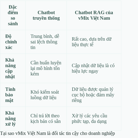
Đặc
điểm
Chatbot
Chatbot RAG của
so
truyền thống
vMix Việt Nam
sánh
Độ
Trung bình, dễ
Rất cao, dựa trên dữ
chính
sai lệch thông
liệu thực tế
xác
tin
Khả
Cần huấn luyện
năng
Cập nhật dữ liệu là có
lại mô hình tốn
cập
hiệu lực ngay
kém
nhật
Tính
Dữ liệu được quản lý
Khó kiểm soát
bảo
cục bộ hoặc đám mây
luồng dữ liệu
mật
riêng
Khả
Chỉ trả lời theo
Xử lý các yêu cầu
năng
kịch bản có sẵn
phức tạp, đa dạng
xử lý
Tại sao vMix Việt Nam là đối tác tin cậy cho doanh nghiệp