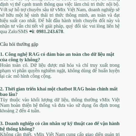
định vị thế cạnh tranh thông qua việc làm chủ tri thức nội bộ.
Với sự hỗ trợ chuyên sâu từ vMix Việt Nam, doanh nghiệp sẽ
sở hữu một hệ sinh thái tri thức thông minh, an toàn và đạt
hiệu suất cao nhất. Để bắt đầu hành trình chuyển đổi này và
nhận tư vấn chi tiết về giải pháp, quý đối tác vui lòng liên hệ
qua Zalo/SMS 📲:
0981.243.678
.
Câu hỏi thường gặp
1. Công nghệ RAG có đảm bảo an toàn cho dữ liệu mật
của công ty không?
Hoàn toàn có. Dữ liệu được mã hóa và chỉ truy xuất trong
phạm vi phân quyền nghiêm ngặt, không dùng để huấn luyện
lại các mô hình công cộng.
2. Thời gian triển khai một chatbot RAG hoàn chỉnh mất
bao lâu?
Tùy thuộc vào khối lượng dữ liệu, thông thường vMix Việt
Nam hoàn thiện hệ thống và đưa vào sử dụng ổn định trong
khoảng 2 đến 4 tuần.
3. Doanh nghiệp có cần nhân sự kỹ thuật cao để vận hành
hệ thống không?
Không cần thiết. vMix Việt Nam cung cấp giao diện quản trị