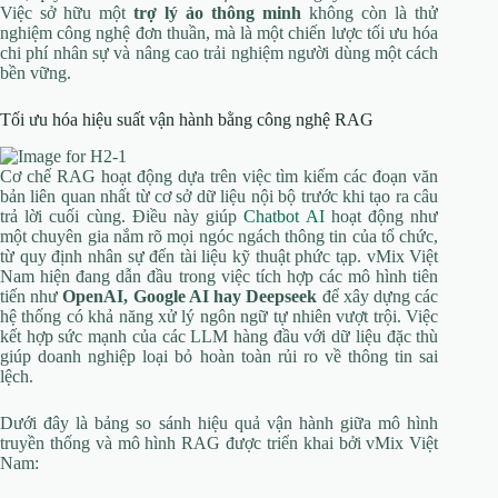
Việc sở hữu một
trợ lý ảo thông minh
không còn là thử
nghiệm công nghệ đơn thuần, mà là một chiến lược tối ưu hóa
chi phí nhân sự và nâng cao trải nghiệm người dùng một cách
bền vững.
Tối ưu hóa hiệu suất vận hành bằng công nghệ RAG
Cơ chế RAG hoạt động dựa trên việc tìm kiếm các đoạn văn
bản liên quan nhất từ cơ sở dữ liệu nội bộ trước khi tạo ra câu
trả lời cuối cùng. Điều này giúp
Chatbot AI
hoạt động như
một chuyên gia nắm rõ mọi ngóc ngách thông tin của tổ chức,
từ quy định nhân sự đến tài liệu kỹ thuật phức tạp. vMix Việt
Nam hiện đang dẫn đầu trong việc tích hợp các mô hình tiên
tiến như
OpenAI, Google AI hay Deepseek
để xây dựng các
hệ thống có khả năng xử lý ngôn ngữ tự nhiên vượt trội. Việc
kết hợp sức mạnh của các LLM hàng đầu với dữ liệu đặc thù
giúp doanh nghiệp loại bỏ hoàn toàn rủi ro về thông tin sai
lệch.
Dưới đây là bảng so sánh hiệu quả vận hành giữa mô hình
truyền thống và mô hình RAG được triển khai bởi vMix Việt
Nam: