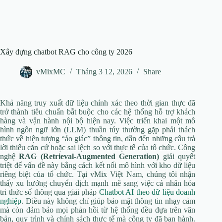
Xây dựng chatbot RAG cho công ty 2026
vMixMC
Tháng 3 12, 2026
Share
Khả năng truy xuất dữ liệu chính xác theo thời gian thực đã
trở thành tiêu chuẩn bắt buộc cho các hệ thống hỗ trợ khách
hàng và vận hành nội bộ hiện nay. Việc triển khai một mô
hình ngôn ngữ lớn (LLM) thuần túy thường gặp phải thách
thức về hiện tượng “ảo giác” thông tin, dẫn đến những câu trả
lời thiếu căn cứ hoặc sai lệch so với thực tế của tổ chức. Công
nghệ
RAG (Retrieval-Augmented Generation)
giải quyết
triệt để vấn đề này bằng cách kết nối mô hình với kho dữ liệu
riêng biệt của tổ chức. Tại vMix Việt Nam, chúng tôi nhận
thấy xu hướng chuyển dịch mạnh mẽ sang việc cá nhân hóa
tri thức số thông qua giải pháp
Chatbot AI theo dữ liệu doanh
nghiệp
. Điều này không chỉ giúp bảo mật thông tin nhạy cảm
mà còn đảm bảo mọi phản hồi từ hệ thống đều dựa trên văn
bản, quy trình và chính sách thực tế mà công ty đã ban hành.