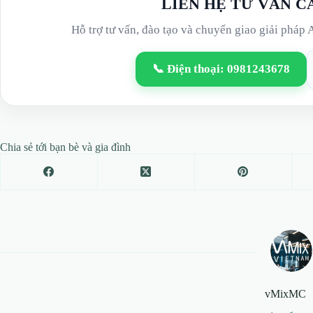
LIÊN HỆ TƯ VẤN C
Hỗ trợ tư vấn, đào tạo và chuyển giao giải pháp 
📞 Điện thoại: 0981243678
Chia sẻ tới bạn bè và gia đình
vMixMC