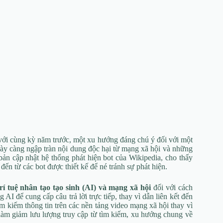
với cùng kỳ năm trước, một xu hướng đáng chú ý đối với một
gày càng ngập tràn nội dung độc hại từ mạng xã hội và những
t bản cập nhật hệ thống phát hiện bot của Wikipedia, cho thấy
đến từ các bot được thiết kế để né tránh sự phát hiện.
rí tuệ nhân tạo tạo sinh (AI) và mạng xã hội
đối với cách
I để cung cấp câu trả lời trực tiếp, thay vì dẫn liên kết đến
m kiếm thông tin trên các nền tảng video mạng xã hội thay vì
àm giảm lưu lượng truy cập từ tìm kiếm, xu hướng chung về