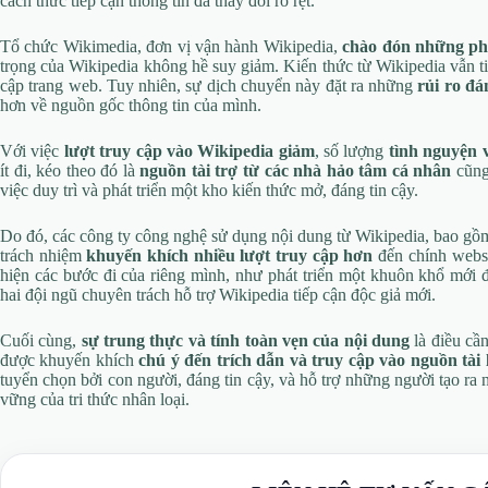
cách thức tiếp cận thông tin đã thay đổi rõ rệt.
Tổ chức Wikimedia, đơn vị vận hành Wikipedia,
chào đón những phư
trọng của Wikipedia không hề suy giảm. Kiến thức từ Wikipedia vẫn ti
cập trang web. Tuy nhiên, sự dịch chuyển này đặt ra những
rủi ro đá
hơn về nguồn gốc thông tin của mình.
Với việc
lượt truy cập vào Wikipedia giảm
, số lượng
tình nguyện 
ít đi, kéo theo đó là
nguồn tài trợ từ các nhà hảo tâm cá nhân
cũng 
việc duy trì và phát triển một kho kiến thức mở, đáng tin cậy.
Do đó, các công ty công nghệ sử dụng nội dung từ Wikipedia, bao gồm
trách nhiệm
khuyến khích nhiều lượt truy cập hơn
đến chính websi
hiện các bước đi của riêng mình, như phát triển một khuôn khổ mới
hai đội ngũ chuyên trách hỗ trợ Wikipedia tiếp cận độc giả mới.
Cuối cùng,
sự trung thực và tính toàn vẹn của nội dung
là điều cầ
được khuyến khích
chú ý đến trích dẫn và truy cập vào nguồn tài 
tuyển chọn bởi con người, đáng tin cậy, và hỗ trợ những người tạo ra 
vững của tri thức nhân loại.