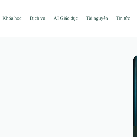
Khóa học
Dịch vụ
AI Giáo dục
Tài nguyên
Tin tức