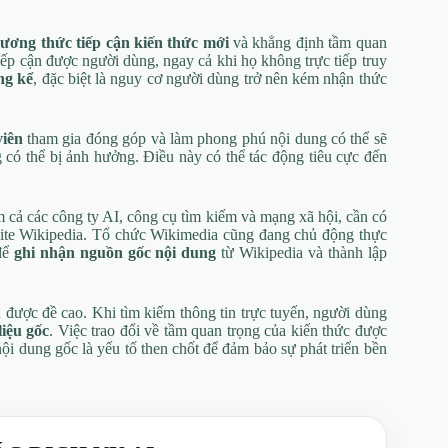
ơng thức tiếp cận kiến thức mới
và khẳng định tầm quan
ếp cận được người dùng, ngay cả khi họ không trực tiếp truy
ng kể
, đặc biệt là nguy cơ người dùng trở nên kém nhận thức
viên
tham gia đóng góp và làm phong phú nội dung có thể sẽ
có thể bị ảnh hưởng. Điều này có thể tác động tiêu cực đến
 cả các công ty AI, công cụ tìm kiếm và mạng xã hội, cần có
te Wikipedia. Tổ chức Wikimedia cũng đang chủ động thực
 để
ghi nhận nguồn gốc nội dung
từ Wikipedia và thành lập
n được đề cao. Khi tìm kiếm thông tin trực tuyến, người dùng
liệu gốc
. Việc trao đổi về tầm quan trọng của kiến thức được
nội dung gốc là yếu tố then chốt để đảm bảo sự phát triển bền