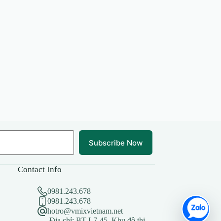
Subscribe Now
Contact Info
0981.243.678
0981.243.678
hotro@vmixvietnam.net
Địa chỉ: BT L7-45, Khu đô thị