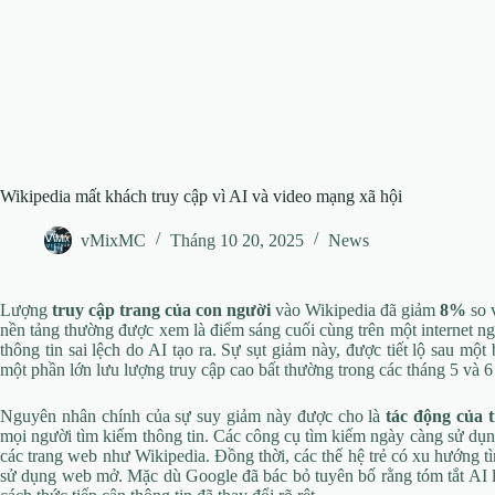
Wikipedia mất khách truy cập vì AI và video mạng xã hội
vMixMC
Tháng 10 20, 2025
News
Lượng
truy cập trang của con người
vào Wikipedia đã giảm
8%
so 
nền tảng thường được xem là điểm sáng cuối cùng trên một internet n
thông tin sai lệch do AI tạo ra. Sự sụt giảm này, được tiết lộ sau mộ
một phần lớn lưu lượng truy cập cao bất thường trong các tháng 5 và 6 
Nguyên nhân chính của sự suy giảm này được cho là
tác động của t
mọi người tìm kiếm thông tin. Các công cụ tìm kiếm ngày càng sử dụng A
các trang web như Wikipedia. Đồng thời, các thế hệ trẻ có xu hướng tì
sử dụng web mở. Mặc dù Google đã bác bỏ tuyên bố rằng tóm tắt AI l