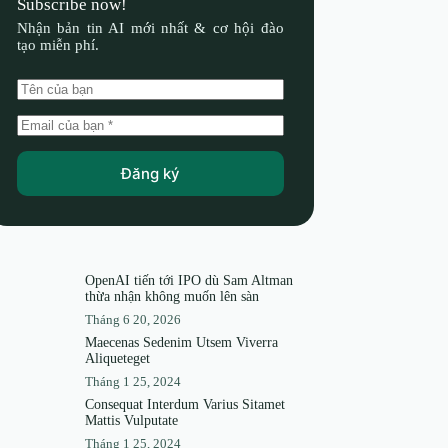
Subscribe now!
Nhận bản tin AI mới nhất & cơ hội đào
tạo miễn phí.
Đăng ký
OpenAI tiến tới IPO dù Sam Altman
thừa nhận không muốn lên sàn
Tháng 6 20, 2026
Maecenas Sedenim Utsem Viverra
Aliqueteget
Tháng 1 25, 2024
Consequat Interdum Varius Sitamet
Mattis Vulputate
Tháng 1 25, 2024