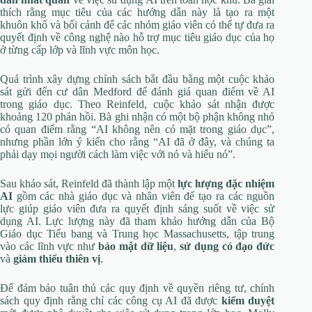
thích rằng mục tiêu của các hướng dẫn này là tạo ra một
khuôn khổ và bối cảnh để các nhóm giáo viên có thể tự đưa ra
quyết định về công nghệ nào hỗ trợ mục tiêu giáo dục của họ
ở từng cấp lớp và lĩnh vực môn học.
Quá trình xây dựng chính sách bắt đầu bằng một cuộc khảo
sát gửi đến cư dân Medford để đánh giá quan điểm về AI
trong giáo dục. Theo Reinfeld, cuộc khảo sát nhận được
khoảng 120 phản hồi. Bà ghi nhận có một bộ phận không nhỏ
có quan điểm rằng “AI không nên có mặt trong giáo dục”,
nhưng phần lớn ý kiến cho rằng “AI đã ở đây, và chúng ta
phải dạy mọi người cách làm việc với nó và hiểu nó”.
Sau khảo sát, Reinfeld đã thành lập một
lực lượng đặc nhiệm
AI
gồm các nhà giáo dục và nhân viên để tạo ra các nguồn
lực giúp giáo viên đưa ra quyết định sáng suốt về việc sử
dụng AI. Lực lượng này đã tham khảo hướng dẫn của Bộ
Giáo dục Tiểu bang và Trung học Massachusetts, tập trung
vào các lĩnh vực như
bảo mật dữ liệu
,
sử dụng có đạo đức
và
giảm thiểu thiên vị
.
Để đảm bảo tuân thủ các quy định về quyền riêng tư, chính
sách quy định rằng chỉ các công cụ AI đã được
kiểm duyệt