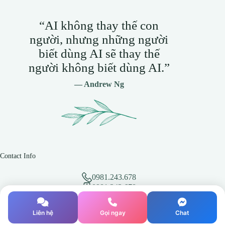
“AI không thay thế con
người, nhưng những người
biết dùng AI sẽ thay thế
người không biết dùng AI.”
— Andrew Ng
Contact Info
0981.243.678
0981.243.678
hotro@vmixvietnam.net
Địa chỉ: BT L7-45, Khu đô thị Athena Fulland, Đại
Liên hệ
Gọi ngay
Chat
Kim, Hoàng Mai, Hà Nội
Bản quyền @ 2022 -2026 - vMix Việt Nam