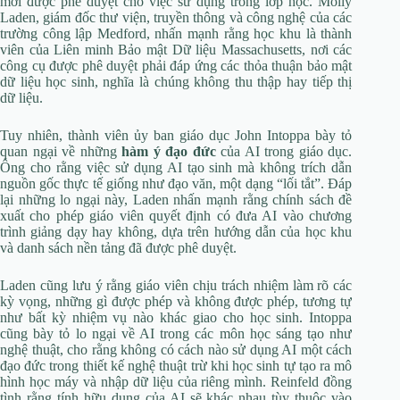
mới được phê duyệt cho việc sử dụng trong lớp học. Molly
Laden, giám đốc thư viện, truyền thông và công nghệ của các
trường công lập Medford, nhấn mạnh rằng học khu là thành
viên của Liên minh Bảo mật Dữ liệu Massachusetts, nơi các
công cụ được phê duyệt phải đáp ứng các thỏa thuận bảo mật
dữ liệu học sinh, nghĩa là chúng không thu thập hay tiếp thị
dữ liệu.
Tuy nhiên, thành viên ủy ban giáo dục John Intoppa bày tỏ
quan ngại về những
hàm ý đạo đức
của AI trong giáo dục.
Ông cho rằng việc sử dụng AI tạo sinh mà không trích dẫn
nguồn gốc thực tế giống như đạo văn, một dạng “lối tắt”. Đáp
lại những lo ngại này, Laden nhấn mạnh rằng chính sách đề
xuất cho phép giáo viên quyết định có đưa AI vào chương
trình giảng dạy hay không, dựa trên hướng dẫn của học khu
và danh sách nền tảng đã được phê duyệt.
Laden cũng lưu ý rằng giáo viên chịu trách nhiệm làm rõ các
kỳ vọng, những gì được phép và không được phép, tương tự
như bất kỳ nhiệm vụ nào khác giao cho học sinh. Intoppa
cũng bày tỏ lo ngại về AI trong các môn học sáng tạo như
nghệ thuật, cho rằng không có cách nào sử dụng AI một cách
đạo đức trong thiết kế nghệ thuật trừ khi học sinh tự tạo ra mô
hình học máy và nhập dữ liệu của riêng mình. Reinfeld đồng
tình rằng tính hữu dụng của AI sẽ khác nhau tùy thuộc vào