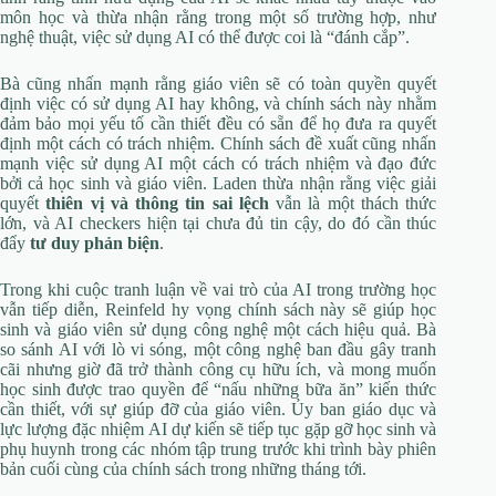
môn học và thừa nhận rằng trong một số trường hợp, như
nghệ thuật, việc sử dụng AI có thể được coi là “đánh cắp”.
Bà cũng nhấn mạnh rằng giáo viên sẽ có toàn quyền quyết
định việc có sử dụng AI hay không, và chính sách này nhằm
đảm bảo mọi yếu tố cần thiết đều có sẵn để họ đưa ra quyết
định một cách có trách nhiệm. Chính sách đề xuất cũng nhấn
mạnh việc sử dụng AI một cách có trách nhiệm và đạo đức
bởi cả học sinh và giáo viên. Laden thừa nhận rằng việc giải
quyết
thiên vị và thông tin sai lệch
vẫn là một thách thức
lớn, và AI checkers hiện tại chưa đủ tin cậy, do đó cần thúc
đẩy
tư duy phản biện
.
Trong khi cuộc tranh luận về vai trò của AI trong trường học
vẫn tiếp diễn, Reinfeld hy vọng chính sách này sẽ giúp học
sinh và giáo viên sử dụng công nghệ một cách hiệu quả. Bà
so sánh AI với lò vi sóng, một công nghệ ban đầu gây tranh
cãi nhưng giờ đã trở thành công cụ hữu ích, và mong muốn
học sinh được trao quyền để “nấu những bữa ăn” kiến thức
cần thiết, với sự giúp đỡ của giáo viên. Ủy ban giáo dục và
lực lượng đặc nhiệm AI dự kiến sẽ tiếp tục gặp gỡ học sinh và
phụ huynh trong các nhóm tập trung trước khi trình bày phiên
bản cuối cùng của chính sách trong những tháng tới.