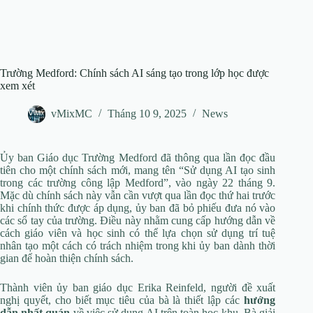
Trường Medford: Chính sách AI sáng tạo trong lớp học được
xem xét
vMixMC
Tháng 10 9, 2025
News
Ủy ban Giáo dục Trường Medford đã thông qua lần đọc đầu
tiên cho một chính sách mới, mang tên “Sử dụng AI tạo sinh
trong các trường công lập Medford”, vào ngày 22 tháng 9.
Mặc dù chính sách này vẫn cần vượt qua lần đọc thứ hai trước
khi chính thức được áp dụng, ủy ban đã bỏ phiếu đưa nó vào
các sổ tay của trường. Điều này nhằm cung cấp hướng dẫn về
cách giáo viên và học sinh có thể lựa chọn sử dụng trí tuệ
nhân tạo một cách có trách nhiệm trong khi ủy ban dành thời
gian để hoàn thiện chính sách.
Thành viên ủy ban giáo dục Erika Reinfeld, người đề xuất
nghị quyết, cho biết mục tiêu của bà là thiết lập các
hướng
dẫn nhất quán
về việc sử dụng AI trên toàn học khu. Bà giải