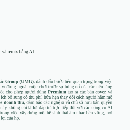
r và remix bằng AI
sic Group (UMG)
, đánh dấu bước tiến quan trọng trong việc
y vì đứng ngoài cuộc chơi trước sự bùng nổ của các nền tảng
việc cho phép người dùng
Premium
tạo ra các bản
cover
và
 ích bổ sung có thu phí, hứa hẹn thay đổi cách người hâm mộ
sẻ doanh thu
, đảm bảo các nghệ sĩ và chủ sở hữu bản quyền
y không chỉ là lời đáp trả trực tiếp đối với các công cụ AI
trong việc xây dựng một hệ sinh thái âm nhạc bền vững, nơi
lợi của họ.