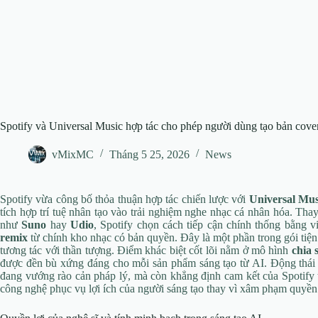
Spotify và Universal Music hợp tác cho phép người dùng tạo bản cove
vMixMC
Tháng 5 25, 2026
News
Spotify vừa công bố thỏa thuận hợp tác chiến lược với
Universal Mu
tích hợp trí tuệ nhân tạo vào trải nghiệm nghe nhạc cá nhân hóa. Tha
như
Suno
hay
Udio
, Spotify chọn cách tiếp cận chính thống bằng 
remix
từ chính kho nhạc có bản quyền. Đây là một phần trong gói tiện
tương tác với thần tượng. Điểm khác biệt cốt lõi nằm ở mô hình
chia 
được đền bù xứng đáng cho mỗi sản phẩm sáng tạo từ AI. Động thái nà
đang vướng rào cản pháp lý, mà còn khẳng định cam kết của Spotify 
công nghệ phục vụ lợi ích của người sáng tạo thay vì xâm phạm quyền 