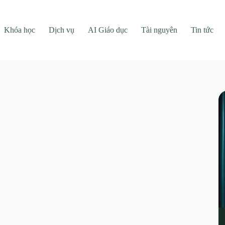
Khóa học
Dịch vụ
AI Giáo dục
Tài nguyên
Tin tức