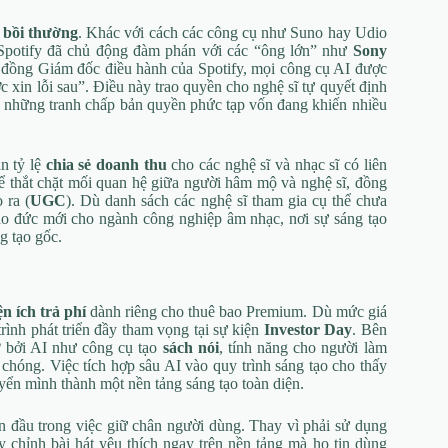
 bồi thường
. Khác với cách các công cụ như Suno hay Udio
 Spotify đã chủ động đàm phán với các “ông lớn” như
Sony
 đồng Giám đốc điều hành của Spotify, mọi công cụ AI được
c xin lỗi sau”. Điều này trao quyền cho nghệ sĩ tự quyết định
 những tranh chấp bản quyền phức tạp vốn đang khiến nhiều
n tỷ lệ
chia sẻ doanh thu
cho các nghệ sĩ và nhạc sĩ có liên
để thắt chặt mối quan hệ giữa người hâm mộ và nghệ sĩ, đồng
 ra (
UGC
). Dù danh sách các nghệ sĩ tham gia cụ thể chưa
đạo đức mới cho ngành công nghiệp âm nhạc, nơi sự sáng tạo
g tạo gốc.
ện ích trả phí
dành riêng cho thuê bao Premium. Dù mức giá
trình phát triển đầy tham vọng tại sự kiện
Investor Day
. Bên
rợ bởi AI như công cụ tạo
sách nói
, tính năng cho người làm
hóng. Việc tích hợp sâu AI vào quy trình sáng tạo cho thấy
ển mình thành một nền tảng sáng tạo toàn diện.
dẫn đầu trong việc giữ chân người dùng. Thay vì phải sử dụng
chỉnh bài hát yêu thích ngay trên nền tảng mà họ tin dùng