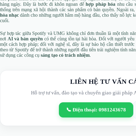
hàng ngày. Đây là bước đi khôn ngoan để
hợp pháp hóa
nhu cầu s
thống trên mạng xã hội thành các sản phẩm có bản quyền. Ngoài ra,
hòa nhạc
dành cho những người hâm mộ hàng đầu, cho thấy nỗ lực kết n
cuối.
Sự hợp tác giữa Spotify và UMG không chỉ đơn thuần là một tính năn
nơi
AI và bản quyền
có thể cùng tồn tại hài hòa. Đối với người yêu
một cách hợp pháp; đối với nghệ sĩ, đây là sự bảo hộ cần thiết trước
theo từ Spotify để trở thành những người đầu tiên trải nghiệm tính nă
sử dụng các công cụ
sáng tạo có trách nhiệm
.
LIÊN HỆ TƯ VẤN C
Hỗ trợ tư vấn, đào tạo và chuyển giao giải pháp 
📞 Điện thoại: 0981243678