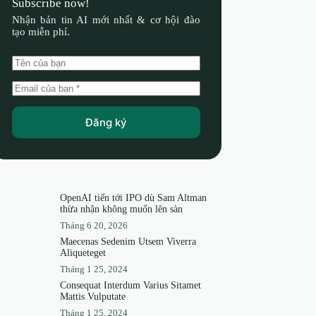
Subscribe now!
Nhận bản tin AI mới nhất & cơ hội đào
tạo miễn phí.
Đăng ký
OpenAI tiến tới IPO dù Sam Altman
thừa nhận không muốn lên sàn
Tháng 6 20, 2026
Maecenas Sedenim Utsem Viverra
Aliqueteget
Tháng 1 25, 2024
Consequat Interdum Varius Sitamet
Mattis Vulputate
Tháng 1 25, 2024