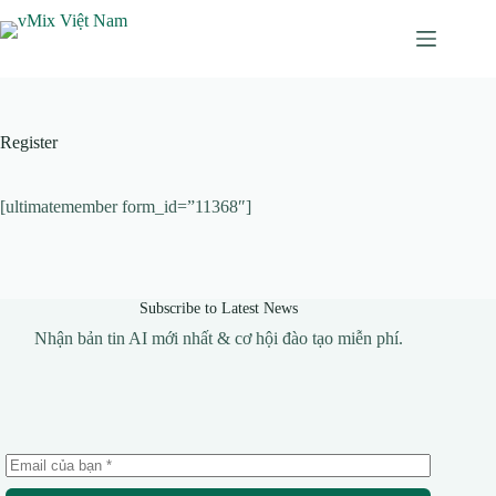
Chuyển
đến
phần
nội
dung
Register
[ultimatemember form_id=”11368″]
Subscribe to Latest News
Nhận bản tin AI mới nhất & cơ hội đào tạo miễn phí.