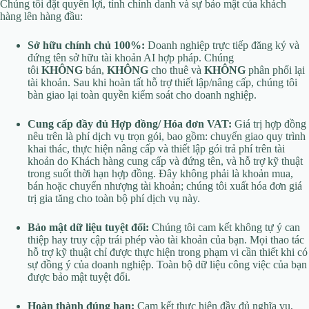
Chúng tôi đặt quyền lợi, tính chính danh và sự bảo mật của khách
hàng lên hàng đầu:
Sở hữu chính chủ 100%:
Doanh nghiệp trực tiếp đăng ký và
đứng tên sở hữu tài khoản AI hợp pháp. Chúng
tôi
KHÔNG
bán,
KHÔNG
cho thuê và
KHÔNG
phân phối lại
tài khoản. Sau khi hoàn tất hỗ trợ thiết lập/nâng cấp, chúng tôi
bàn giao lại toàn quyền kiểm soát cho doanh nghiệp.
Cung cấp đầy đủ Hợp đồng/ Hóa đơn VAT:
Giá trị hợp đồng
nêu trên là phí dịch vụ trọn gói, bao gồm: chuyển giao quy trình
khai thác, thực hiện nâng cấp và thiết lập gói trả phí trên tài
khoản do Khách hàng cung cấp và đứng tên, và hỗ trợ kỹ thuật
trong suốt thời hạn hợp đồng. Đây không phải là khoản mua,
bán hoặc chuyển nhượng tài khoản; chúng tôi xuất hóa đơn giá
trị gia tăng cho toàn bộ phí dịch vụ này.
Bảo mật dữ liệu tuyệt đối:
Chúng tôi cam kết không tự ý can
thiệp hay truy cập trái phép vào tài khoản của bạn. Mọi thao tác
hỗ trợ kỹ thuật chỉ được thực hiện trong phạm vi cần thiết khi có
sự đồng ý của doanh nghiệp. Toàn bộ dữ liệu công việc của bạn
được bảo mật tuyệt đối.
Hoàn thành đúng hạn:
Cam kết thực hiện đầy đủ nghĩa vụ,