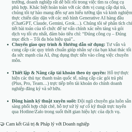
trường, doanh nghiệp rất dễ bối rối trong việc tìm ra công cụ
phù hợp. Khác biệt hoàn toàn với các đơn vị cung cấp đại trà,
chúng tôi tự hào mang đến sự am hiểu tường tận và kinh nghiệm
thực chiến dày dặn với các mô hình Generative AI hàng đầu
(ChatGPT, Claude, Gemini, Grok…). Chúng tôi sẽ phân tích chi
tiết bài toán của tổ chức để tư vấn chính xác nền tảng và gói
dịch vụ tối ưu nhất, đảm bảo tiêu chí: “Đúng công cụ – Đúng
mục đích – Tối đa hóa hiệu quả”..
Chuyển giao quy trình & Hướng dẫn sử dụng:
Tư vấn và
cung cấp các quy trình chuẩn giúp nhân sự của bạn khai thác tối
đa sức mạnh của AI, ứng dụng thực tiễn vào công việc chuyên
môn.
Thiết lập & Nâng cấp tài khoản theo ủy quyền:
Hỗ trợ thực
hiện các thủ tục thanh toán quốc tế, nâng cấp các gói trả phí
(Plus, Pro, Team…) trực tiếp trên tài khoản do chính doanh
nghiệp đăng ký và sở hữu.
Đồng hành kỹ thuật xuyên suốt:
Đội ngũ chuyên gia luôn sẵn
sàng phối hợp chặt chẽ, hỗ trợ xử lý sự cố kỹ thuật trực tuyến
qua Hotline/Zalo trong suốt thời gian hiệu lực của dịch vụ.
🤝 Cam kết Giá trị & Pháp lý với Doanh nghiệp