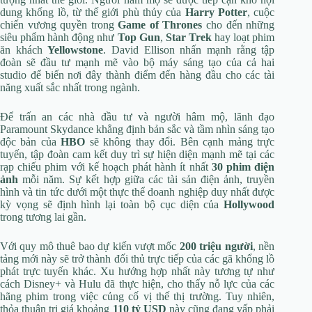
dung khổng lồ, từ thế giới phù thủy của
Harry Potter
, cuộc
chiến vương quyền trong
Game of Thrones
cho đến những
siêu phẩm hành động như
Top Gun
,
Star Trek
hay loạt phim
ăn khách
Yellowstone
. David Ellison nhấn mạnh rằng tập
đoàn sẽ đầu tư mạnh mẽ vào bộ máy sáng tạo của cả hai
studio để biến nơi đây thành điểm đến hàng đầu cho các tài
năng xuất sắc nhất trong ngành.
Để trấn an các nhà đầu tư và người hâm mộ, lãnh đạo
Paramount Skydance khẳng định bản sắc và tầm nhìn sáng tạo
độc bản của
HBO
sẽ không thay đổi. Bên cạnh mảng trực
tuyến, tập đoàn cam kết duy trì sự hiện diện mạnh mẽ tại các
rạp chiếu phim với kế hoạch phát hành ít nhất
30 phim điện
ảnh
mỗi năm. Sự kết hợp giữa các tài sản điện ảnh, truyền
hình và tin tức dưới một thực thể doanh nghiệp duy nhất được
kỳ vọng sẽ định hình lại toàn bộ cục diện của
Hollywood
trong tương lai gần.
Với quy mô thuê bao dự kiến vượt mốc
200 triệu người
, nền
tảng mới này sẽ trở thành đối thủ trực tiếp của các gã khổng lồ
phát trực tuyến khác. Xu hướng hợp nhất này tương tự như
cách Disney+ và Hulu đã thực hiện, cho thấy nỗ lực của các
hãng phim trong việc củng cố vị thế thị trường. Tuy nhiên,
thỏa thuận trị giá khoảng
110 tỷ USD
này cũng đang vấp phải