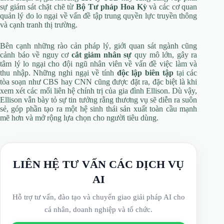
sự giám sát chặt chẽ từ
Bộ Tư pháp Hoa Kỳ
và các cơ quan
quản lý do lo ngại về vấn đề tập trung quyền lực truyền thông
và cạnh tranh thị trường.
Bên cạnh những rào cản pháp lý, giới quan sát ngành cũng
cảnh báo về nguy cơ
cắt giảm nhân sự
quy mô lớn, gây ra
tâm lý lo ngại cho đội ngũ nhân viên về vấn đề việc làm và
thu nhập. Những nghi ngại về tính
độc lập biên tập
tại các
tòa soạn như CBS hay CNN cũng được đặt ra, đặc biệt là khi
xem xét các mối liên hệ chính trị của gia đình Ellison. Dù vậy,
Ellison vẫn bày tỏ sự tin tưởng rằng thương vụ sẽ diễn ra suôn
sẻ, góp phần tạo ra một hệ sinh thái sản xuất toàn cầu mạnh
mẽ hơn và mở rộng lựa chọn cho người tiêu dùng.
LIÊN HỆ TƯ VẤN CÁC DỊCH VỤ
AI
Hỗ trợ tư vấn, đào tạo và chuyển giao giải pháp AI cho
cá nhân, doanh nghiệp và tổ chức.