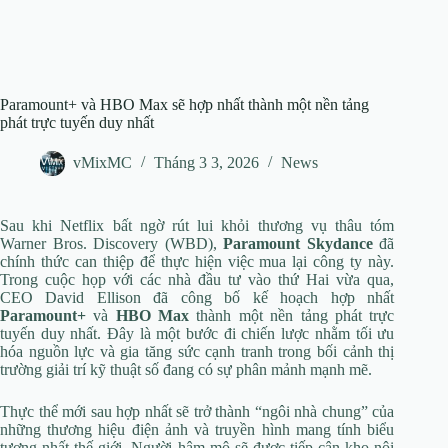
Paramount+ và HBO Max sẽ hợp nhất thành một nền tảng
phát trực tuyến duy nhất
vMixMC
Tháng 3 3, 2026
News
Sau khi Netflix bất ngờ rút lui khỏi thương vụ thâu tóm
Warner Bros. Discovery (WBD),
Paramount Skydance
đã
chính thức can thiệp để thực hiện việc mua lại công ty này.
Trong cuộc họp với các nhà đầu tư vào thứ Hai vừa qua,
CEO David Ellison đã công bố kế hoạch hợp nhất
Paramount+
và
HBO Max
thành một nền tảng phát trực
tuyến duy nhất. Đây là một bước đi chiến lược nhằm tối ưu
hóa nguồn lực và gia tăng sức cạnh tranh trong bối cảnh thị
trường giải trí kỹ thuật số đang có sự phân mảnh mạnh mẽ.
Thực thể mới sau hợp nhất sẽ trở thành “ngôi nhà chung” của
những thương hiệu điện ảnh và truyền hình mang tính biểu
tượng nhất thế giới. Người hâm mộ sẽ được tiếp cận kho nội