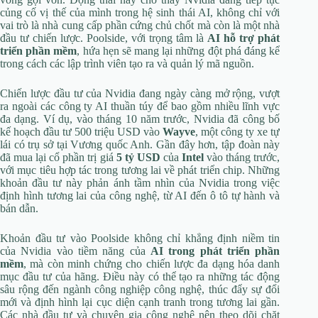
củng cố vị thế của mình trong hệ sinh thái AI, không chỉ với
vai trò là nhà cung cấp phần cứng chủ chốt mà còn là một nhà
đầu tư chiến lược. Poolside, với trọng tâm là
AI hỗ trợ phát
triển phần mềm
, hứa hẹn sẽ mang lại những đột phá đáng kể
trong cách các lập trình viên tạo ra và quản lý mã nguồn.
Chiến lược đầu tư của Nvidia đang ngày càng mở rộng, vượt
ra ngoài các công ty AI thuần túy để bao gồm nhiều lĩnh vực
đa dạng. Ví dụ, vào tháng 10 năm trước, Nvidia đã công bố
kế hoạch đầu tư 500 triệu USD vào
Wayve
, một công ty xe tự
lái có trụ sở tại Vương quốc Anh. Gần đây hơn, tập đoàn này
đã mua lại cổ phần trị giá
5 tỷ USD
của
Intel
vào tháng trước,
với mục tiêu hợp tác trong tương lai về phát triển chip. Những
khoản đầu tư này phản ánh tầm nhìn của Nvidia trong việc
định hình tương lai của công nghệ, từ AI đến ô tô tự hành và
bán dẫn.
Khoản đầu tư vào Poolside không chỉ khẳng định niềm tin
của Nvidia vào tiềm năng của
AI trong phát triển phần
mềm
, mà còn minh chứng cho chiến lược đa dạng hóa danh
mục đầu tư của hãng. Điều này có thể tạo ra những tác động
sâu rộng đến ngành công nghiệp công nghệ, thúc đẩy sự đổi
mới và định hình lại cục diện cạnh tranh trong tương lai gần.
Các nhà đầu tư và chuyên gia công nghệ nên theo dõi chặt