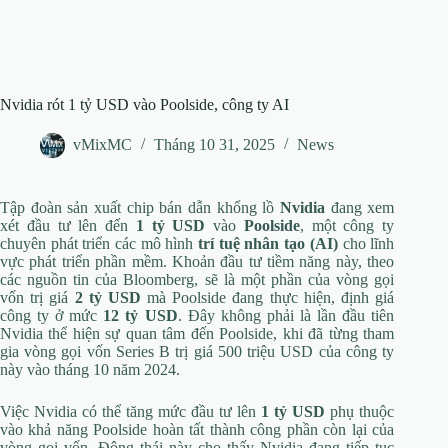
Nvidia rót 1 tỷ USD vào Poolside, công ty AI
vMixMC
Tháng 10 31, 2025
News
Tập đoàn sản xuất chip bán dẫn khổng lồ
Nvidia
đang xem
xét đầu tư lên đến
1 tỷ USD
vào
Poolside
, một công ty
chuyên phát triển các mô hình
trí tuệ nhân tạo (AI)
cho lĩnh
vực phát triển phần mềm. Khoản đầu tư tiềm năng này, theo
các nguồn tin của Bloomberg, sẽ là một phần của vòng gọi
vốn trị giá
2 tỷ USD
mà Poolside đang thực hiện, định giá
công ty ở mức
12 tỷ USD
. Đây không phải là lần đầu tiên
Nvidia thể hiện sự quan tâm đến Poolside, khi đã từng tham
gia vòng gọi vốn Series B trị giá 500 triệu USD của công ty
này vào tháng 10 năm 2024.
Việc Nvidia có thể tăng mức đầu tư lên
1 tỷ USD
phụ thuộc
vào khả năng Poolside hoàn tất thành công phần còn lại của
vòng gọi vốn. Động thái này cho thấy Nvidia đang tiếp tục