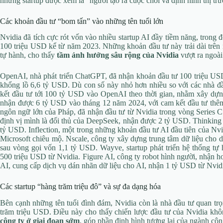
những startup được xem là “người tạo ra cuộc chơi và định hình thị tr
Các khoản đầu tư “bom tấn” vào những tên tuổi lớn
Nvidia đã tích cực rót vốn vào nhiều startup AI đầy tiềm năng, trong
100 triệu USD kể từ năm 2023. Những khoản đầu tư này trải dài trên 
tự hành, cho thấy
tầm ảnh hưởng sâu rộng của Nvidia
vượt ra ngoài
OpenAI, nhà phát triển ChatGPT, đã nhận khoản đầu tư 100 triệu US
khổng lồ 6,6 tỷ USD. Dù con số này nhỏ hơn nhiều so với các nhà đ
kết đầu tư tới 100 tỷ USD vào OpenAI theo thời gian, nhằm xây dựn
nhận được 6 tỷ USD vào tháng 12 năm 2024, với cam kết đầu tư thêm 
ngôn ngữ lớn của Pháp, đã nhận đầu tư từ Nvidia trong vòng Series C t
định vị mình là đối thủ của DeepSeek, nhận được 2 tỷ USD. Thinkin
tỷ USD. Inflection, một trong những khoản đầu tư AI đầu tiên của Nvi
Microsoft chiêu mộ. Nscale, công ty xây dựng trung tâm dữ liệu cho 
sau vòng gọi vốn 1,1 tỷ USD. Wayve, startup phát triển hệ thống tự
500 triệu USD từ Nvidia. Figure AI, công ty robot hình người, nhận 
AI, cung cấp dịch vụ dán nhãn dữ liệu cho AI, nhận 1 tỷ USD từ Nvi
Các startup “hàng trăm triệu đô” và sự đa dạng hóa
Bên cạnh những tên tuổi đình đám, Nvidia còn là nhà đầu tư quan trọn
trăm triệu USD. Điều này cho thấy chiến lược đầu tư của Nvidia khô
công ty ở giai đoạn sớm
, góp phần định hình tương lai của ngành cô