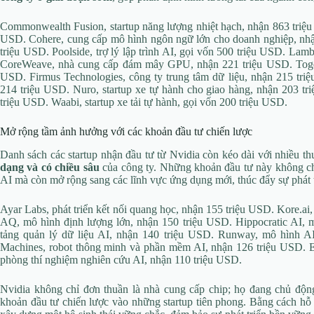
Commonwealth Fusion, startup năng lượng nhiệt hạch, nhận 863 triệu 
USD. Cohere, cung cấp mô hình ngôn ngữ lớn cho doanh nghiệp, nhận
triệu USD. Poolside, trợ lý lập trình AI, gọi vốn 500 triệu USD. La
CoreWeave, nhà cung cấp đám mây GPU, nhận 221 triệu USD. Toget
USD. Firmus Technologies, công ty trung tâm dữ liệu, nhận 215 triệ
214 triệu USD. Nuro, startup xe tự hành cho giao hàng, nhận 203 t
triệu USD. Waabi, startup xe tải tự hành, gọi vốn 200 triệu USD.
Mở rộng tầm ảnh hưởng với các khoản đầu tư chiến lược
Danh sách các startup nhận đầu tư từ Nvidia còn kéo dài với nhiều t
dạng và có chiều sâu
của công ty. Những khoản đầu tư này không ch
AI mà còn mở rộng sang các lĩnh vực ứng dụng mới, thúc đẩy sự phát tr
Ayar Labs, phát triển kết nối quang học, nhận 155 triệu USD. Kore.a
AQ, mô hình định lượng lớn, nhận 150 triệu USD. Hippocratic AI, 
tảng quản lý dữ liệu AI, nhận 140 triệu USD. Runway, mô hình AI
Machines, robot thông minh và phần mềm AI, nhận 126 triệu USD. En
phòng thí nghiệm nghiên cứu AI, nhận 110 triệu USD.
Nvidia không chỉ đơn thuần là nhà cung cấp chip; họ đang chủ độ
khoản đầu tư chiến lược vào những startup tiên phong. Bằng cách hỗ 