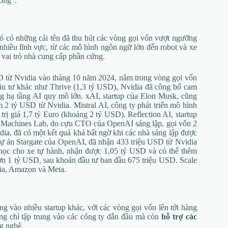
ường”.
 đó có những cái tên đã thu hút các vòng gọi vốn vượt ngưỡng
nhiều lĩnh vực, từ các mô hình ngôn ngữ lớn đến robot và xe
 vai trò nhà cung cấp phần cứng.
D từ Nvidia vào tháng 10 năm 2024, nằm trong vòng gọi vốn
ầu tư khác như Thrive (1,3 tỷ USD), Nvidia đã công bố cam
g hạ tầng AI quy mô lớn. xAI, startup của Elon Musk, cũng
2 tỷ USD từ Nvidia. Mistral AI, công ty phát triển mô hình
rị giá 1,7 tỷ Euro (khoảng 2 tỷ USD). Reflection AI, startup
g Machines Lab, do cựu CTO của OpenAI sáng lập, gọi vốn 2
dia, đã có một kết quả khá bất ngờ khi các nhà sáng lập được
dự án Stargate của OpenAI, đã nhận 433 triệu USD từ Nvidia
 học cho xe tự hành, nhận được 1,05 tỷ USD và có thể thêm
hơn 1 tỷ USD, sau khoản đầu tư ban đầu 675 triệu USD. Scale
dia, Amazon và Meta.
g vào nhiều startup khác, với các vòng gọi vốn lên tới hàng
ng chỉ tập trung vào các công ty dẫn đầu mà còn
hỗ trợ các
ng nghệ.