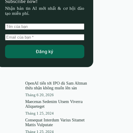
Subscribe now!
Nhận bản tin AI mới nhất & cơ hội đào
tạo miễn phí.
Đăng ký
OpenAI tiến tới IPO dù Sam Altman
thừa nhận không muốn lên sàn
Tháng 6 20, 2026
Maecenas Sedenim Utsem Viverra
Aliqueteget
Tháng 1 25, 2024
Consequat Interdum Varius Sitamet
Mattis Vulputate
Tháng 1 25, 2024