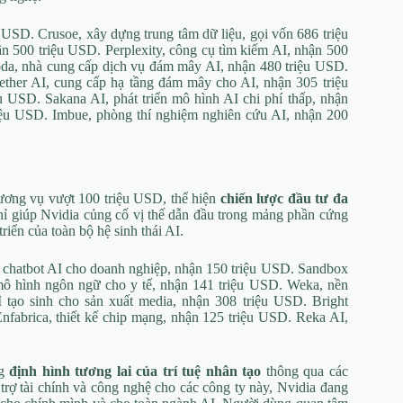
USD. Crusoe, xây dựng trung tâm dữ liệu, gọi vốn 686 triệu
 500 triệu USD. Perplexity, công cụ tìm kiếm AI, nhận 500
mbda, nhà cung cấp dịch vụ đám mây AI, nhận 480 triệu USD.
her AI, cung cấp hạ tầng đám mây cho AI, nhận 305 triệu
u USD. Sakana AI, phát triển mô hình AI chi phí thấp, nhận
riệu USD. Imbue, phòng thí nghiệm nghiên cứu AI, nhận 200
hương vụ vượt 100 triệu USD, thể hiện
chiến lược đầu tư đa
ỉ giúp Nvidia củng cố vị thế dẫn đầu trong mảng phần cứng
iển của toàn bộ hệ sinh thái AI.
i, chatbot AI cho doanh nghiệp, nhận 150 triệu USD. Sandbox
mô hình ngôn ngữ cho y tế, nhận 141 triệu USD. Weka, nền
 tạo sinh cho sản xuất media, nhận 308 triệu USD. Bright
fabrica, thiết kế chip mạng, nhận 125 triệu USD. Reka AI,
ng
định hình tương lai của trí tuệ nhân tạo
thông qua các
trợ tài chính và công nghệ cho các công ty này, Nvidia đang