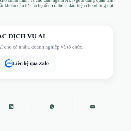
g cho chính mình và cho toàn ngành AI. Người dùng quan tâm
mỗi khoản đầu tư của họ đều có thể là dấu hiệu cho những đột
ÁC DỊCH VỤ AI
AI cho cá nhân, doanh nghiệp và tổ chức.
Liên hệ qua Zalo