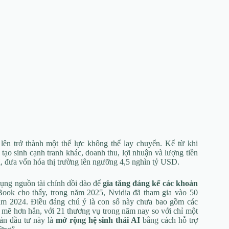
ên trở thành một thế lực không thể lay chuyển. Kể từ khi
ạo sinh cạnh tranh khác, doanh thu, lợi nhuận và lượng tiền
ã, đưa vốn hóa thị trường lên ngưỡng 4,5 nghìn tỷ USD.
dụng nguồn tài chính dồi dào để
gia tăng đáng kể các khoản
chBook cho thấy, trong năm 2025, Nvidia đã tham gia vào 50
ăm 2024. Điều đáng chú ý là con số này chưa bao gồm các
mẽ hơn hẳn, với 21 thương vụ trong năm nay so với chỉ một
ản đầu tư này là
mở rộng hệ sinh thái AI
bằng cách hỗ trợ