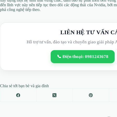
xây dựng một hệ sinh thái vững chắc, đảm bảo sự phát triển bền vữn
đến lĩnh vực này nên tiếp tục theo dõi các động thái của Nvidia, bởi 
phá công nghệ tiếp theo.
LIÊN HỆ TƯ VẤN C
Hỗ trợ tư vấn, đào tạo và chuyển giao giải pháp 
📞 Điện thoại: 0981243678
Chia sẻ tới bạn bè và gia đình