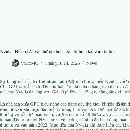
Nvidia: Đế chế AI và những khoản đầu tư bom tấn vào startup
vMixMC
Tháng 10 14, 2025
News
Sự bùng nổ của
trí tuệ nhân tạo (AI)
đã chứng kiến Nvidia vươn l
ChatGPT ra mắt cách đây hơn hai năm, kéo theo hàng loạt dịch vụ AI t
mặt của Nvidia đã tăng vọt. Giá cổ phiếu của công ty cũng tăng phi m
Là nhà sản xuất GPU hiệu năng cao hàng đầu thế giới, Nvidia đã tận 
đầu tư vào startup
, đặc biệt là trong lĩnh vực AI. Dữ liệu từ Pit
thương vụ đầu tư mạo hiểm, vượt xa con số 48 thương vụ của cả n
khoản đầu tư từ quỹ NVentures, vốn cũng có nhịp độ hoạt động mạnh 
thương vụ vào năm 2022. Mục tiêu của Nvidia khi thực hiện các kho