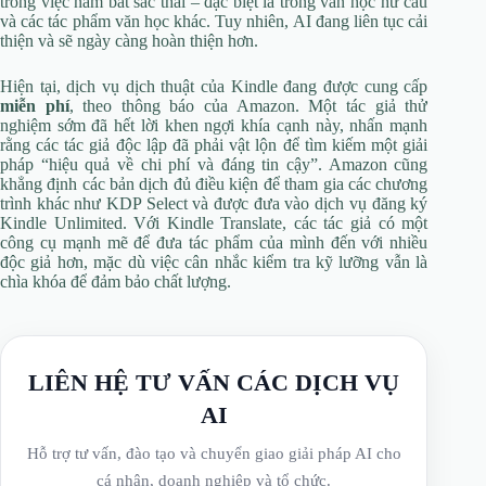
trong việc nắm bắt sắc thái – đặc biệt là trong văn học hư cấu
và các tác phẩm văn học khác. Tuy nhiên, AI đang liên tục cải
thiện và sẽ ngày càng hoàn thiện hơn.
Hiện tại, dịch vụ dịch thuật của Kindle đang được cung cấp
miễn phí
, theo thông báo của Amazon. Một tác giả thử
nghiệm sớm đã hết lời khen ngợi khía cạnh này, nhấn mạnh
rằng các tác giả độc lập đã phải vật lộn để tìm kiếm một giải
pháp “hiệu quả về chi phí và đáng tin cậy”. Amazon cũng
khẳng định các bản dịch đủ điều kiện để tham gia các chương
trình khác như KDP Select và được đưa vào dịch vụ đăng ký
Kindle Unlimited. Với Kindle Translate, các tác giả có một
công cụ mạnh mẽ để đưa tác phẩm của mình đến với nhiều
độc giả hơn, mặc dù việc cân nhắc kiểm tra kỹ lưỡng vẫn là
chìa khóa để đảm bảo chất lượng.
LIÊN HỆ TƯ VẤN CÁC DỊCH VỤ
AI
Hỗ trợ tư vấn, đào tạo và chuyển giao giải pháp AI cho
cá nhân, doanh nghiệp và tổ chức.