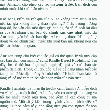
này, Amazon cho phép các tác giả
xem trước bản dịch
của
mình trước khi xuất bản nếu muốn.
Khả năng kiểm tra kết quả của AI sẽ không thực sự hữu ích
nếu tác giả không thông thạo ngôn ngữ đích. Trong trường
hợp đó, họ vẫn cần một dịch giả con người để rà soát lại đầu
ra của AI nhằm đảm bảo
độ chính xác cao nhất
, mặc dù
Amazon tuyên bố các bản dịch AI của họ được “đánh giá tự
động về độ chính xác” trước khi xuất bản mà không nêu chi
tiết các bước liên quan.
Amazon cũng cho biết các tác giả có thể quản lý và truy cập
các bản dịch của mình từ
cổng Kindle Direct Publishing
. Tại
đây, họ có thể lựa chọn ngôn ngữ, đặt giá và xuất bản tác
phẩm đã dịch. Trong khi đó, độc giả sẽ dễ dàng nhận biết các
tác phẩm được dịch bằng AI nhờ nhãn “Kindle Translate” rõ
ràng và có thể xem trước các đoạn mẫu của bản dịch.
Kindle Translate gia nhập thị trường cạnh tranh với nhiều dịch
vụ và công cụ dịch thuật AI khác, vốn có mức giá đa dạng và
hỗ trợ nhiều ngôn ngữ hơn, bao gồm cả các công cụ mã
nguồn mở. Một số ý kiến trong ngành vẫn chỉ trích việc sử
dụng AI theo cách này, cho rằng dịch giả con người tốt hơn