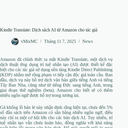
Kindle Translate: Dịch sách AI từ Amazon cho tác giả
vMixMC
Tháng 11 7, 2025
News
Amazon đã chính thức ra mắt Kindle Translate, một dịch vụ
dịch thuật ứng dụng trí tuệ nhân tạo (AI) được thiết kế đặc
biệt cho các tác giả sử dụng nền tảng Kindle Direct Publishing
(KDP) nhằm mở rộng phạm vi tiếp cận độc giả toàn cầu. Ban
đầu, dịch vụ này hỗ trợ dịch văn bản giữa tiếng Anh và tiếng
Tây Ban Nha, cũng như từ tiếng Đức sang tiếng Anh, trong
giai đoạn thử nghiệm (beta). Amazon cho biết sẽ có thêm
nhiều ngôn ngữ được hỗ trợ trong tương lai.
Gã khổng lồ bán lẻ này nhận định rằng hiện tại, chưa đến 5%
số đầu sách trên Amazon có sẵn bằng nhiều ngôn ngữ, điều
này chỉ ra một cơ hội lớn cho các bản dịch AI. Tuy nhiên, trí
tuệ nhân tạo vẫn chưa hoàn hảo, đồng nghĩa với khả năng
xuất hiện lỗi trong văn bản dịch. Để giải quyết mối lo ngại