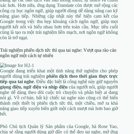
xác hơn. Hơn nữa, ứng dụng Translate còn được mở rộng các
công cụ học ngôn ngữ, giúp người dùng dễ dàng nâng cao kỹ
năng giao tiếp. Những cập nhật này thể hiện cam kết của
Google trong việc thu hẹp khoảng cách ngôn ngữ, giúp mọi
người kết nối và hiểu nhau hơn trên toàn cầu. Mục tiêu cuối
cùng là tạo ra một trải nghiệm liền mạch, nơi ngôn ngữ không
còn là trở ngại.
Trải nghiệm phiên dịch tức thì qua tai nghe: Vượt qua rào cản
ngôn ngữ một cách tự nhiên
Google đang triển khai một tính năng thử nghiệm cho phép
người dùng trải nghiệm
phiên dịch theo thời gian thực trực
tiếp qua tai nghe
. Điều đặc biệt là công nghệ này giữ nguyên
giọng điệu, ngữ điệu và nhịp điệu
của người nói, giúp người
nghe dễ dàng theo dõi cuộc trò chuyện và phân biệt ai đang
nói gì. Về cơ bản, bất kỳ chiếc tai nghe nào cũng có thể biến
thành một thiết bị phiên dịch tức thì, một chiều, mở ra khả
năng giao tiếp xuyên biên giới một cách mượt mà hơn bao giờ
hết.
Phó Chủ tịch Quản lý Sản phẩm của Google, bà Rose Yao,
chia sẻ rằng người dùng giờ đây có thể đeo tai nghe, mở ứng