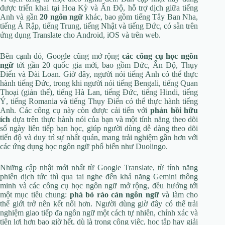
được triển khai tại Hoa Kỳ và Ấn Độ, hỗ trợ dịch giữa tiếng
Anh và gần
20 ngôn ngữ
khác, bao gồm tiếng Tây Ban Nha,
tiếng Ả Rập, tiếng Trung, tiếng Nhật và tiếng Đức, có sẵn trên
ứng dụng Translate cho Android, iOS và trên web.
Bên cạnh đó, Google cũng mở rộng
các công cụ học ngôn
ngữ
tới gần 20 quốc gia mới, bao gồm Đức, Ấn Độ, Thụy
Điển và Đài Loan. Giờ đây, người nói tiếng Anh có thể thực
hành tiếng Đức, trong khi người nói tiếng Bengali, tiếng Quan
Thoại (giản thể), tiếng Hà Lan, tiếng Đức, tiếng Hindi, tiếng
Ý, tiếng Romania và tiếng Thụy Điển có thể thực hành tiếng
Anh. Các công cụ này còn được cải tiến với
phản hồi hữu
ích
dựa trên thực hành nói của bạn và một tính năng theo dõi
số ngày liên tiếp bạn học, giúp người dùng dễ dàng theo dõi
tiến độ và duy trì sự nhất quán, mang trải nghiệm gần hơn với
các ứng dụng học ngôn ngữ phổ biến như Duolingo.
Những cập nhật mới nhất từ Google Translate, từ tính năng
phiên dịch tức thì qua tai nghe đến khả năng Gemini thông
minh và các công cụ học ngôn ngữ mở rộng, đều hướng tới
một mục tiêu chung:
phá bỏ rào cản ngôn ngữ
và làm cho
thế giới trở nên kết nối hơn. Người dùng giờ đây có thể trải
nghiệm giao tiếp đa ngôn ngữ một cách tự nhiên, chính xác và
tiện lợi hơn bao giờ hết, dù là trong công việc, học tập hay giải