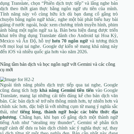
dụng Translate, chọn “Phiên dịch trực tiếp” và lắng nghe bản
dịch theo thời gian thực bằng ngôn ngữ ưu tiên của mình.
Tính năng này vô cùng hữu ích dù bạn đang cố gắng trò
chuyện bằng ngôn ngữ khác, nghe một bài phát biểu hay bài
giảng ở nước ngoài, hoặc xem chương trình truyền hình, phim
ảnh bằng một ngôn ngữ xa lạ. Bản beta hiện đang được triển
khai trên ứng dụng Translate dành cho Android tại Hoa Kỳ,
Mexico và Ấn Độ, hỗ trợ
hơn 70 ngôn ngữ
và tương thích
với mọi loại tai nghe. Google dự kiến sẽ mang khả năng này
đến iOS và nhiều quốc gia hơn vào năm 2026.
Nâng tầm bản dịch và học ngôn ngữ với Gemini và các công
cụ mới
Ngoài tính năng phiên dịch trực tiếp qua tai nghe, Google
cũng đang tích hợp
khả năng Gemini tiên tiến
vào Google
Translate, mang lại những cải tiến đáng kể cho bản dịch văn
bản. Các bản dịch sẽ trở nên thông minh hơn, tự nhiên hơn và
chính xác hơn, đặc biệt là với những cụm từ mang ý nghĩa sắc
thái, như
tiếng lóng, thành ngữ hoặc các biểu thức địa
phương
. Chẳng hạn, khi bạn cố gắng dịch một thành ngữ
tiếng Anh như “stealing my thunder”, Gemini sẽ phân tích
ngữ cảnh để đưa ra bản dịch chính xác ý nghĩa thực sự, thay
vì dịch từng từ một theo nghĩa đen. Bản cập nhật này đang