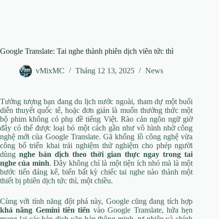
Google Translate: Tai nghe thành phiên dịch viên tức thì
vMixMC
Tháng 12 13, 2025
News
Tưởng tượng bạn đang du lịch nước ngoài, tham dự một buổi
diễn thuyết quốc tế, hoặc đơn giản là muốn thưởng thức một
bộ phim không có phụ đề tiếng Việt. Rào cản ngôn ngữ giờ
đây có thể được loại bỏ một cách gần như vô hình nhờ công
nghệ mới của Google Translate. Gã khổng lồ công nghệ vừa
công bố triển khai trải nghiệm thử nghiệm cho phép người
dùng
nghe bản dịch theo thời gian thực ngay trong tai
nghe của mình
. Đây không chỉ là một tiện ích nhỏ mà là một
bước tiến đáng kể, biến bất kỳ chiếc tai nghe nào thành một
thiết bị phiên dịch tức thì, một chiều.
Cùng với tính năng đột phá này, Google cũng đang tích hợp
khả năng Gemini tiên tiến
vào Google Translate, hứa hẹn
mang lại các bản dịch văn bản thông minh, tự nhiên và chính