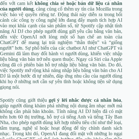
đến với cam kết
không chia sẻ hoặc bán dữ liệu cá nhân
của người dùng
, càng củng cố thêm uy tín của Mozilla trong
việc bảo vệ quyền riêng tư. Động thái này diễn ra trong bối
cảnh các công ty công nghệ lớn đang đẩy mạnh tích hợp AI
vào mọi khía cạnh của sản phẩm số, từ Spotify cập nhật tính
năng AI DJ cho phép người dùng gửi yêu cầu bằng văn bản,
đến việc OpenAI nới lỏng một số hạn chế an toàn của
ChatGPT để mang lại trải nghiệm “thân thiện” và “giống
người” hơn. Sự phổ biến của các chatbot AI như ChatGPT và
Gemini đã làm thay đổi hành vi người dùng, khiến việc nhập
liệu bằng văn bản trở nên quen thuộc. Ngay cả Siri của Apple
cũng đã có phiên bản hỗ trợ nhập liệu bằng văn bản. Do đó,
việc Spotify mở rộng khả năng nhập liệu bằng văn bản cho AI
DJ là một bước đi tự nhiên, đáp ứng nhu cầu của người dùng
khi họ ở những nơi cần sự yên tĩnh hoặc không tiện sử dụng
giọng nói.
Spotify cũng giới thiệu
gợi ý lời nhắc được cá nhân hóa
,
giúp người dùng khám phá những nội dung âm nhạc mới mà
không cần phải băn khoăn. Tính năng AI DJ hiện đã có mặt
trên hơn 60 thị trường, hỗ trợ cả tiếng Anh và tiếng Tây Ban
Nha, cho phép người dùng kết hợp nhiều tiêu chí như thể loại,
tâm trạng, nghệ sĩ hoặc hoạt động để tùy chỉnh danh sách
nhạc. Trong khi đó, OpenAI đang đối mặt với những lo ngại