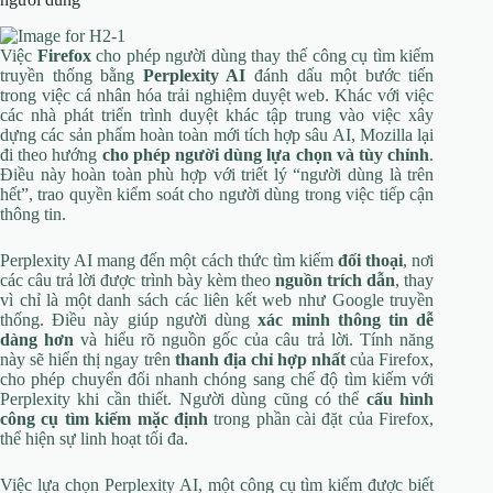
Việc
Firefox
cho phép người dùng thay thế công cụ tìm kiếm
truyền thống bằng
Perplexity AI
đánh dấu một bước tiến
trong việc cá nhân hóa trải nghiệm duyệt web. Khác với việc
các nhà phát triển trình duyệt khác tập trung vào việc xây
dựng các sản phẩm hoàn toàn mới tích hợp sâu AI, Mozilla lại
đi theo hướng
cho phép người dùng lựa chọn và tùy chỉnh
.
Điều này hoàn toàn phù hợp với triết lý “người dùng là trên
hết”, trao quyền kiểm soát cho người dùng trong việc tiếp cận
thông tin.
Perplexity AI mang đến một cách thức tìm kiếm
đối thoại
, nơi
các câu trả lời được trình bày kèm theo
nguồn trích dẫn
, thay
vì chỉ là một danh sách các liên kết web như Google truyền
thống. Điều này giúp người dùng
xác minh thông tin dễ
dàng hơn
và hiểu rõ nguồn gốc của câu trả lời. Tính năng
này sẽ hiển thị ngay trên
thanh địa chỉ hợp nhất
của Firefox,
cho phép chuyển đổi nhanh chóng sang chế độ tìm kiếm với
Perplexity khi cần thiết. Người dùng cũng có thể
cấu hình
công cụ tìm kiếm mặc định
trong phần cài đặt của Firefox,
thể hiện sự linh hoạt tối đa.
Việc lựa chọn Perplexity AI, một công cụ tìm kiếm được biết