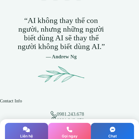
“AI không thay thế con
người, nhưng những người
biết dùng AI sẽ thay thế
người không biết dùng AI.”
— Andrew Ng
Contact Info
0981.243.678
0981.243.678
hotro@vmixvietnam.net
Địa chỉ: BT L7-45, Khu đô thị Athena Fulland, Đại
Liên hệ
Gọi ngay
Chat
Kim, Hoàng Mai, Hà Nội