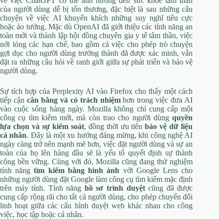
về việc ChatGPT có thể ảnh hưởng đến sức khỏe tâm thần
của người dùng dễ bị tổn thương, đặc biệt là sau những câu
chuyện về việc AI khuyến khích những suy nghĩ tiêu cực
hoặc ảo tưởng. Mặc dù OpenAI đã giới thiệu các tính năng an
toàn mới và thành lập hội đồng chuyên gia y tế tâm thần, việc
nới lỏng các hạn chế, bao gồm cả việc cho phép trò chuyện
gợi dục cho người dùng trưởng thành đã được xác minh, vẫn
đặt ra những câu hỏi về ranh giới giữa sự phát triển và bảo vệ
người dùng.
Sự tích hợp của Perplexity AI vào Firefox cho thấy một cách
tiếp cận
cân bằng và có trách nhiệm
hơn trong việc đưa AI
vào cuộc sống hàng ngày. Mozilla không chỉ cung cấp một
công cụ tìm kiếm mới, mà còn trao cho người dùng
quyền
lựa chọn và sự kiểm soát
, đồng thời ưu tiên
bảo vệ dữ liệu
cá nhân
. Đây là một xu hướng đáng mừng, khi công nghệ AI
ngày càng trở nên mạnh mẽ hơn, việc đặt người dùng và sự an
toàn của họ lên hàng đầu sẽ là yếu tố quyết định sự thành
công bền vững. Cùng với đó, Mozilla cũng đang thử nghiệm
tính năng
tìm kiếm bằng hình ảnh
với Google Lens cho
những người dùng đặt Google làm công cụ tìm kiếm mặc định
trên máy tính. Tính năng
hồ sơ trình duyệt
cũng đã được
cung cấp rộng rãi cho tất cả người dùng, cho phép chuyển đổi
linh hoạt giữa các cấu hình duyệt web khác nhau cho công
việc, học tập hoặc cá nhân.