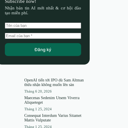
Subscribe now!
Nhận bản tin AI mới nhất & cơ hội đào
tạo miễn phí.
Đăng ký
OpenAI tiến tới IPO dù Sam Altman
thừa nhận không muốn lên sàn
Tháng 6 20, 2026
Maecenas Sedenim Utsem Viverra
Aliqueteget
Tháng 1 25, 2024
Consequat Interdum Varius Sitamet
Mattis Vulputate
Tháng 1 25, 2024