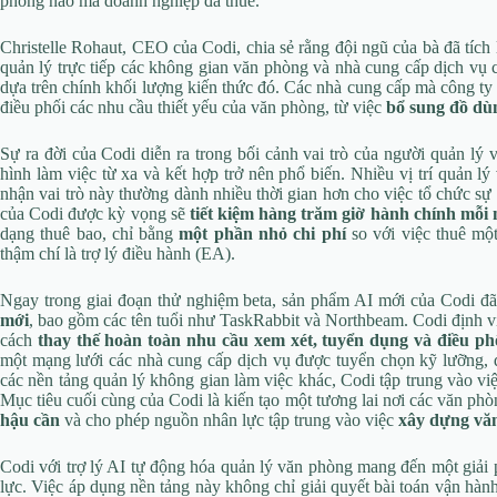
phòng nào mà doanh nghiệp đã thuê.
Christelle Rohaut, CEO của Codi, chia sẻ rằng đội ngũ của bà đã tíc
quản lý trực tiếp các không gian văn phòng và nhà cung cấp dịch vụ
dựa trên chính khối lượng kiến thức đó. Các nhà cung cấp mà công ty 
điều phối các nhu cầu thiết yếu của văn phòng, từ việc
bổ sung đồ dù
Sự ra đời của Codi diễn ra trong bối cảnh vai trò của người quản lý 
hình làm việc từ xa và kết hợp trở nên phổ biến. Nhiều vị trí quản 
nhận vai trò này thường dành nhiều thời gian hơn cho việc tổ chức sự 
của Codi được kỳ vọng sẽ
tiết kiệm hàng trăm giờ hành chính mỗi
dạng thuê bao, chỉ bằng
một phần nhỏ chi phí
so với việc thuê một
thậm chí là trợ lý điều hành (EA).
Ngay trong giai đoạn thử nghiệm beta, sản phẩm AI mới của Codi đã
mới
, bao gồm các tên tuổi như TaskRabbit và Northbeam. Codi định vị
cách
thay thế hoàn toàn nhu cầu xem xét, tuyển dụng và điều ph
một mạng lưới các nhà cung cấp dịch vụ được tuyển chọn kỹ lưỡng, đả
các nền tảng quản lý không gian làm việc khác, Codi tập trung vào vi
Mục tiêu cuối cùng của Codi là kiến tạo một tương lai nơi các văn ph
hậu cần
và cho phép nguồn nhân lực tập trung vào việc
xây dựng văn
Codi với trợ lý AI tự động hóa quản lý văn phòng mang đến một giải 
lực. Việc áp dụng nền tảng này không chỉ giải quyết bài toán vận hàn