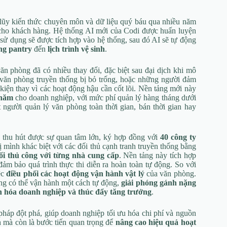
h lũy kiến thức chuyên môn và dữ liệu quý báu qua nhiều năm
 cho khách hàng. Hệ thống AI mới của Codi được huấn luyện
sử dụng sẽ được tích hợp vào hệ thống, sau đó AI sẽ tự động
ng pantry
đến
lịch trình vệ sinh
.
văn phòng đã có nhiều thay đổi, đặc biệt sau đại dịch khi mô
lý văn phòng truyền thống bị bỏ trống, hoặc những người đảm
kiện thay vì các hoạt động hậu cần cốt lõi. Nền tảng mới này
 năm
cho doanh nghiệp, với mức phí quản lý hàng tháng dưới
 người quản lý văn phòng toàn thời gian, bán thời gian hay
 thu hút được sự quan tâm lớn, ký hợp đồng với
40 công ty
 mình khác biệt với các đối thủ cạnh tranh truyền thống bằng
ối thủ công với từng nhà cung cấp
. Nền tảng này tích hợp
m bảo quá trình thực thi diễn ra hoàn toàn tự động. So với
ệc
điều phối các hoạt động vận hành vật lý
của văn phòng.
òng có thể vận hành một cách tự động,
giải phóng gánh nặng
 hóa doanh nghiệp và thúc đẩy tăng trưởng
.
pháp đột phá, giúp doanh nghiệp tối ưu hóa chi phí và nguồn
h mà còn là bước tiến quan trọng để
nâng cao hiệu quả hoạt