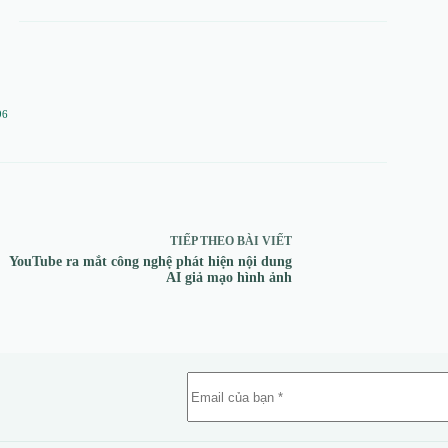
96
TIẾP THEO
BÀI VIẾT
YouTube ra mắt công nghệ phát hiện nội dung
AI giả mạo hình ảnh