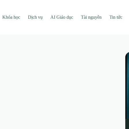
Khóa học
Dịch vụ
AI Giáo dục
Tài nguyên
Tin tức