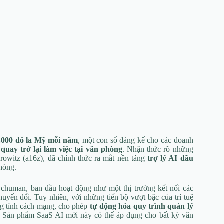
.000 đô la Mỹ mỗi năm
, một con số đáng kể cho các doanh
quay trở lại làm việc tại văn phòng
. Nhận thức rõ những
rowitz (a16z), đã chính thức ra mắt nền tảng
trợ lý AI đầu
hòng.
Schuman, ban đầu hoạt động như một thị trường kết nối các
huyển đổi. Tuy nhiên, với những tiến bộ vượt bậc của trí tuệ
ang tính cách mạng, cho phép
tự động hóa quy trình quản lý
 Sản phẩm SaaS AI mới này có thể áp dụng cho bất kỳ văn