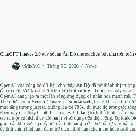
ChatGPT Images 2.0 gây sốt tại Ấn Độ nhưng chưa bứt phá trên toàn 
vMixMC
Tháng 5 3, 2026
News
OpenAI vừa công bố dữ liệu cho thấy
Ấn Độ
đã trở thành thị trường
đầu ra mắt. Với khoảng
5 triệu lượt tải xuống
tại quốc gia này so với
OpenAI đang tạo ra một làn sóng ứng dụng cá nhân hóa mạnh mẽ. Tuy 
Theo dữ liệu từ
Sensor Tower
và
Similarweb
, trong khi các thị tr
mức tăng trưởng lượt tải xuống lên tới
79%
, thì mức độ tương tác tổn
Điều này cho thấy ChatGPT Images 2.0 đang kích thích nhu cầu của n
tạo ra một cú hích thay đổi hành vi sử dụng trên diện rộng. Sự khác 
giữa các khu vực địa lý, nơi các tính năng mới như hỗ trợ văn bản ph
để tinh chỉnh hình ảnh đang trở thành thỏi nam châm thu hút người 