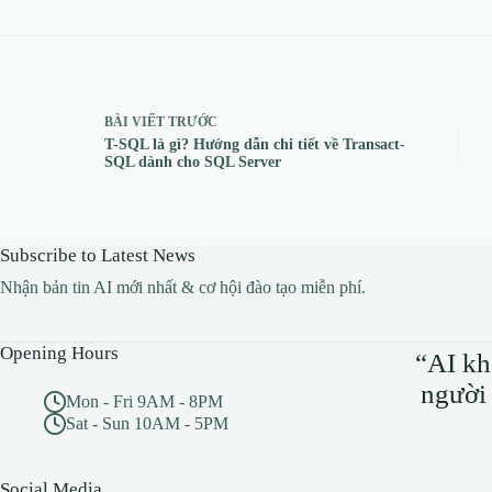
BÀI VIẾT
TRƯỚC
T-SQL là gì? Hướng dẫn chi tiết về Transact-
SQL dành cho SQL Server
Subscribe to Latest News
Nhận bản tin AI mới nhất & cơ hội đào tạo miễn phí.
Opening Hours
“AI kh
người 
Mon - Fri 9AM - 8PM
Sat - Sun 10AM - 5PM
Social Media