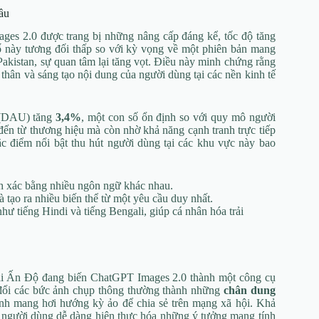
cầu
ages 2.0 được trang bị những nâng cấp đáng kể, tốc độ tăng
ố này tương đối thấp so với kỳ vọng về một phiên bản mang
Pakistan, sự quan tâm lại tăng vọt. Điều này minh chứng rằng
thân và sáng tạo nội dung của người dùng tại các nền kinh tế
 (DAU) tăng
3,4%
, một con số ổn định so với quy mô người
ến từ thương hiệu mà còn nhờ khả năng cạnh tranh trực tiếp
 điểm nổi bật thu hút người dùng tại các khu vực này bao
nh xác bằng nhiều ngôn ngữ khác nhau.
 tạo ra nhiều biến thể từ một yêu cầu duy nhất.
hư tiếng Hindi và tiếng Bengali, giúp cá nhân hóa trải
 tại Ấn Độ đang biến ChatGPT Images 2.0 thành một công cụ
ổi các bức ảnh chụp thông thường thành những
chân dung
 ảnh mang hơi hướng kỳ ảo để chia sẻ trên mạng xã hội. Khả
úp người dùng dễ dàng hiện thực hóa những ý tưởng mang tính