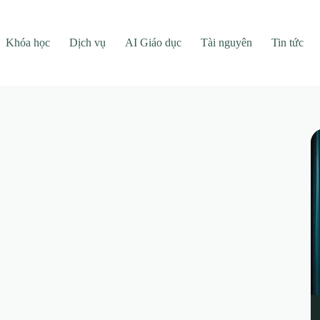
Khóa học
Dịch vụ
AI Giáo dục
Tài nguyên
Tin tức