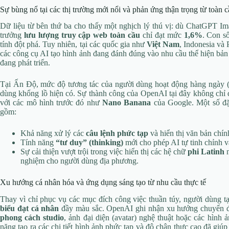
Sự bùng nổ tại các thị trường mới nổi và phản ứng thận trọng từ toàn 
Dữ liệu từ bên thứ ba cho thấy một nghịch lý thú vị: dù ChatGPT Im
trưởng
lưu lượng truy cập web toàn cầu
chỉ đạt mức
1,6%
. Con s
tính đột phá. Tuy nhiên, tại các quốc gia như
Việt Nam
, Indonesia và 
các công cụ AI tạo hình ảnh đang đánh đúng vào nhu cầu thể hiện bản 
đang phát triển.
Tại Ấn Độ, mức độ tương tác của người dùng hoạt động hàng ngày
dùng khổng lồ hiện có. Sự thành công của OpenAI tại đây không chỉ đ
với các mô hình trước đó như
Nano Banana
của Google. Một số đặc
gồm:
Khả năng xử lý các
câu lệnh phức tạp
và hiển thị văn bản chí
Tính năng
“tư duy” (thinking)
mới cho phép AI tự tinh chỉnh và
Sự cải thiện vượt trội trong việc hiển thị các hệ chữ
phi Latinh
n
nghiệm cho người dùng địa phương.
Xu hướng cá nhân hóa và ứng dụng sáng tạo từ nhu cầu thực tế
Thay vì chỉ phục vụ các mục đích công việc thuần túy, người dùng
biểu đạt cá nhân
đầy màu sắc. OpenAI ghi nhận xu hướng chuyển đ
phong cách studio
, ảnh đại diện (avatar) nghệ thuật hoặc các hình
năng tạo ra các chi tiết hình ảnh phức tạp và độ chân thực cao đã gi