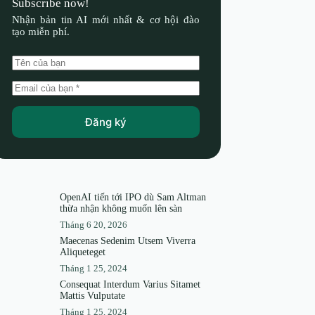
Subscribe now!
Nhận bản tin AI mới nhất & cơ hội đào
tạo miễn phí.
Đăng ký
OpenAI tiến tới IPO dù Sam Altman
thừa nhận không muốn lên sàn
Tháng 6 20, 2026
Maecenas Sedenim Utsem Viverra
Aliqueteget
Tháng 1 25, 2024
Consequat Interdum Varius Sitamet
Mattis Vulputate
Tháng 1 25, 2024