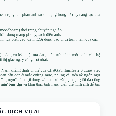
ệm rộng rãi, phản ánh sự đa dạng trong tư duy sáng tạo của
g (moodboard) thời trang chuyên nghiệp.
 chân dung mang phong cách điện ảnh.
nh tùy biến cao, đặt người dùng vào vị trí trung tâm của các
t công cụ kỹ thuật mà đang dần trở thành một phần của
hệ
ật thị giác ngày càng mờ nhạt.
t Nam khẳng định vị thế của ChatGPT Images 2.0 trong việc
 toàn cầu còn ở mức chừng mực, những cải tiến về ngôn ngữ
ững người làm nội dung và thiết kế. Để tận dụng tối đa công
 ngữ bản địa
và khai thác tính năng biến thể hình ảnh để tìm
ÁC DỊCH VỤ AI