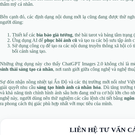
thẩm mỹ cá nhân.
Bên cạnh đó, các định dạng nội dung mới lạ cũng đang được thử nghi
người dùng:
Thiết kế các
bìa báo giả tưởng
, thẻ bài tarot và bảng tâm trạn
Ứng dụng AI để
phục hồi ảnh cũ
và tạo ra các bộ sưu tập ảnh
Sử dụng công cụ để tạo ra các nội dung truyền thông xã hội có tí
bối cảnh sáng tạo.
Những ứng dụng này cho thấy ChatGPT Images 2.0 không chỉ là mộ
sinh thái sáng tạo cá nhân
, nơi ranh giới giữa công nghệ và nghệ thu
Sự đón nhận nồng nhiệt tại Ấn Độ và các thị trường mới nổi như Việ
giải quyết nhu cầu
sáng tạo hình ảnh cá nhân hóa
. Dù tăng trưởng
và khả năng tinh chỉnh hình ảnh sâu hơn đang mở ra cơ hội lớn cho nh
nghệ này, người dùng nên thử nghiệm các câu lệnh chi tiết bằng
ngôn
ra phong cách thị giác phù hợp nhất với mục tiêu của mình.
LIÊN HỆ TƯ VẤN C