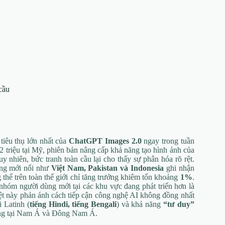
cầu
 tiêu thụ lớn nhất của
ChatGPT Images 2.0
ngay trong tuần
 2 triệu tại Mỹ, phiên bản nâng cấp khả năng tạo hình ảnh của
nhiên, bức tranh toàn cầu lại cho thấy sự phân hóa rõ rệt.
ường mới nổi như
Việt Nam, Pakistan và Indonesia
ghi nhận
g thể trên toàn thế giới chỉ tăng trưởng khiêm tốn khoảng
1%
.
hóm người dùng mới tại các khu vực đang phát triển hơn là
biệt này phản ánh cách tiếp cận công nghệ AI không đồng nhất
i Latinh (
tiếng Hindi, tiếng Bengali
) và khả năng
“tư duy”
dùng tại Nam Á và Đông Nam Á.