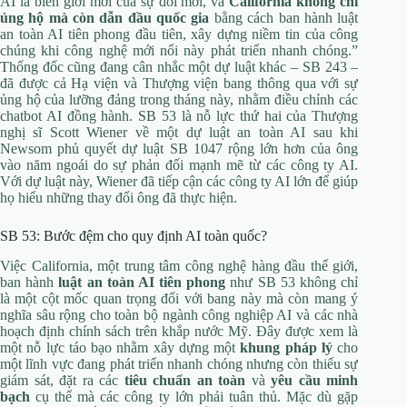
AI là biên giới mới của sự đổi mới, và
California không chỉ
ủng hộ mà còn dẫn đầu quốc gia
bằng cách ban hành luật
an toàn AI tiên phong đầu tiên, xây dựng niềm tin của công
chúng khi công nghệ mới nổi này phát triển nhanh chóng.”
Thống đốc cũng đang cân nhắc một dự luật khác – SB 243 –
đã được cả Hạ viện và Thượng viện bang thông qua với sự
ủng hộ của lưỡng đảng trong tháng này, nhằm điều chỉnh các
chatbot AI đồng hành. SB 53 là nỗ lực thứ hai của Thượng
nghị sĩ Scott Wiener về một dự luật an toàn AI sau khi
Newsom phủ quyết dự luật SB 1047 rộng lớn hơn của ông
vào năm ngoái do sự phản đối mạnh mẽ từ các công ty AI.
Với dự luật này, Wiener đã tiếp cận các công ty AI lớn để giúp
họ hiểu những thay đổi ông đã thực hiện.
SB 53: Bước đệm cho quy định AI toàn quốc?
Việc California, một trung tâm công nghệ hàng đầu thế giới,
ban hành
luật an toàn AI tiên phong
như SB 53 không chỉ
là một cột mốc quan trọng đối với bang này mà còn mang ý
nghĩa sâu rộng cho toàn bộ ngành công nghiệp AI và các nhà
hoạch định chính sách trên khắp nước Mỹ. Đây được xem là
một nỗ lực táo bạo nhằm xây dựng một
khung pháp lý
cho
một lĩnh vực đang phát triển nhanh chóng nhưng còn thiếu sự
giám sát, đặt ra các
tiêu chuẩn an toàn
và
yêu cầu minh
bạch
cụ thể mà các công ty lớn phải tuân thủ. Mặc dù gặp