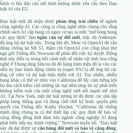
hành vi lừa đảo của mô hình không được yêu cầu theo Đạo
luật AI của EU.
Đạo luật mới đã nhận được
phản ứng trái chiều
từ ngành
công nghiệp AI. Các công ty công nghệ nhìn chung cho rằng
chính sách AI cấp bang có nguy cơ tạo ra một “mớ bòng bong
các quy định” làm
ngăn cản sự đổi mới
, mặc dù Anthropic
đã ủng hộ dự luật này. Trong khi đó, Meta và OpenAI đã vận
động chống lại SB 53, thậm chí OpenAI còn công khai thư
ngỏ gửi Thống đốc Newsom để phản đối việc ký duyệt. Động
thái này diễn ra trong bối cảnh một số nhân vật tinh hoa công
nghệ ở Thung lũng Silicon đã đổ hàng trăm triệu đô la vào các
siêu ủy ban hành động chính trị (super PACs) để ủng hộ các
ứng cử viên và dự luật thân thiện với AI. Tuy nhiên, nhiều
bang khác có thể sẽ nhìn vào California để lấy cảm hứng khi
họ tìm cách kiềm chế những tác hại tiềm tàng do sự phát triển
không kiểm soát của một công nghệ mới nổi mạnh mẽ như
AI. Tại New York, một dự luật tương tự đã được các nhà lập
pháp bang thông qua và đang chờ chữ ký hoặc quyền phủ
quyết của Thống đốc Kathy Hochul. “California đã chứng
minh rằng chúng ta có thể thiết lập các quy định để bảo vệ
cộng đồng đồng thời đảm bảo ngành công nghiệp AI đang
phát triển tiếp tục thịnh vượng,” Newsom tuyên bố. “Đạo luật
này đã đạt được sự
cân bằng đổi mới và bảo vệ cộng đồng
.