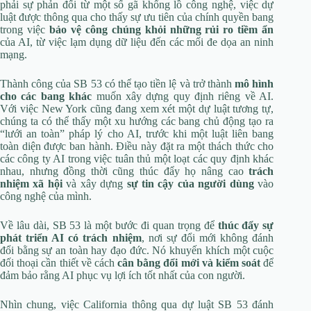
phải sự phản đối từ một số gã khổng lồ công nghệ, việc dự
luật được thông qua cho thấy sự ưu tiên của chính quyền bang
trong việc
bảo vệ công chúng khỏi những rủi ro tiềm ẩn
của AI, từ việc lạm dụng dữ liệu đến các mối đe dọa an ninh
mạng.
Thành công của SB 53 có thể tạo tiền lệ và trở thành
mô hình
cho các bang khác
muốn xây dựng quy định riêng về AI.
Với việc New York cũng đang xem xét một dự luật tương tự,
chúng ta có thể thấy một xu hướng các bang chủ động tạo ra
“lưới an toàn” pháp lý cho AI, trước khi một luật liên bang
toàn diện được ban hành. Điều này đặt ra một thách thức cho
các công ty AI trong việc tuân thủ một loạt các quy định khác
nhau, nhưng đồng thời cũng thúc đẩy họ nâng cao
trách
nhiệm xã hội
và xây dựng
sự tin cậy của người dùng
vào
công nghệ của mình.
Về lâu dài, SB 53 là một bước đi quan trọng để
thúc đẩy sự
phát triển AI có trách nhiệm
, nơi sự đổi mới không đánh
đổi bằng sự an toàn hay đạo đức. Nó khuyến khích một cuộc
đối thoại cần thiết về cách
cân bằng đổi mới và kiểm soát
để
đảm bảo rằng AI phục vụ lợi ích tốt nhất của con người.
Nhìn chung, việc California thông qua dự luật SB 53 đánh