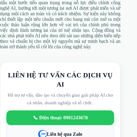
dấu một bước tiến quan trọng trong nỗ lực điều chỉnh công
nghệ AI, hướng tới một tương lai nơi AI được phát triển và sử
dụng một cách an toàn và có trách nhiệm. Sự kiện này không
chỉ thiết lập một tiêu chuẩn mới cho bang mà còn mở ra một
cuộc thảo luận rộng lớn hơn về vai trò của chính phủ trong
việc định hình tương lai của trí tuệ nhân tạo. Cộng đồng và
các nhà phát triển AI nên theo dõi sát sao những diễn biến tiếp
theo và chuẩn bị cho một kỷ nguyên mà sự minh bạch và an
toàn trở thành yếu tố cốt lõi của công nghệ này.
LIÊN HỆ TƯ VẤN CÁC DỊCH VỤ
AI
Hỗ trợ tư vấn, đào tạo và chuyển giao giải pháp AI cho
cá nhân, doanh nghiệp và tổ chức.
📞 Điện thoại: 0981243678
Liên hệ qua Zalo