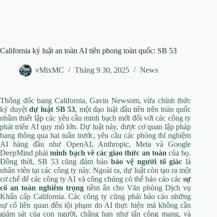
California ký luật an toàn AI tiên phong toàn quốc: SB 53
vMixMC
Tháng 9 30, 2025
News
Thống đốc bang California, Gavin Newsom, vừa chính thức
ký duyệt
dự luật SB 53
, một đạo luật đầu tiên trên toàn quốc
nhằm thiết lập các yêu cầu minh bạch mới đối với các công ty
phát triển AI quy mô lớn. Dự luật này, được cơ quan lập pháp
bang thông qua hai tuần trước, yêu cầu các phòng thí nghiệm
AI hàng đầu như OpenAI, Anthropic, Meta và Google
DeepMind phải
minh bạch về các giao thức an toàn
của họ.
Đồng thời, SB 53 cũng đảm bảo
bảo vệ người tố giác
là
nhân viên tại các công ty này. Ngoài ra, dự luật còn tạo ra một
cơ chế để các công ty AI và công chúng có thể báo cáo các
sự
cố an toàn nghiêm trọng
tiềm ẩn cho Văn phòng Dịch vụ
Khẩn cấp California. Các công ty cũng phải báo cáo những
sự cố liên quan đến tội phạm do AI thực hiện mà không cần
giám sát của con người, chẳng hạn như tấn công mạng, và