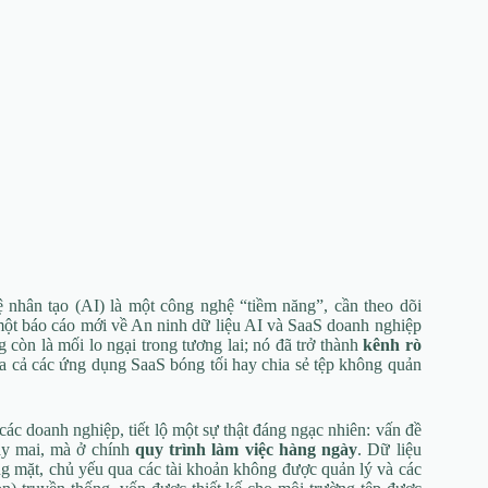
 nhân tạo (AI) là một công nghệ “tiềm năng”, cần theo dõi
 một báo cáo mới về An ninh dữ liệu AI và SaaS doanh nghiệp
còn là mối lo ngại trong tương lai; nó đã trở thành
kênh rò
xa cả các ứng dụng SaaS bóng tối hay chia sẻ tệp không quản
ác doanh nghiệp, tiết lộ một sự thật đáng ngạc nhiên: vấn đề
ày mai, mà ở chính
quy trình làm việc hàng ngày
. Dữ liệu
 mặt, chủ yếu qua các tài khoản không được quản lý và các