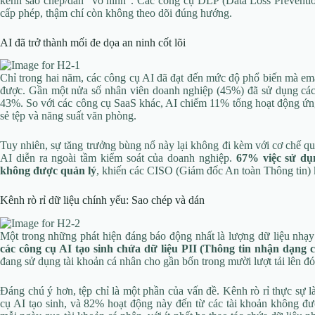
kênh sao chép/dán “vô hình”. Các công cụ DLP (Data Loss Prevention
cấp phép, thậm chí còn không theo dõi đúng hướng.
AI đã trở thành mối đe dọa an ninh cốt lõi
Chỉ trong hai năm, các công cụ AI đã đạt đến mức độ phổ biến mà ema
được. Gần một nửa số nhân viên doanh nghiệp (45%) đã sử dụng các 
43%. So với các công cụ SaaS khác, AI chiếm 11% tổng hoạt động ứn
sẻ tệp và năng suất văn phòng.
Tuy nhiên, sự tăng trưởng bùng nổ này lại không đi kèm với cơ chế qu
AI diễn ra ngoài tầm kiểm soát của doanh nghiệp.
67% việc sử dụ
không được quản lý
, khiến các CISO (Giám đốc An toàn Thông tin) k
Kênh rò rỉ dữ liệu chính yếu: Sao chép và dán
Một trong những phát hiện đáng báo động nhất là lượng dữ liệu nhạ
các công cụ AI tạo sinh chứa dữ liệu PII (Thông tin nhận dạng 
đang sử dụng tài khoản cá nhân cho gần bốn trong mười lượt tải lên đó
Đáng chú ý hơn, tệp chỉ là một phần của vấn đề. Kênh rò rỉ thực sự 
cụ AI tạo sinh, và 82% hoạt động này đến từ các tài khoản không đượ