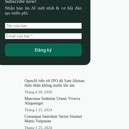
Subscribe now!
Nhận bản tin AI mới nhất & cơ hội đào
tạo miễn phí.
Đăng ký
OpenAI tiến tới IPO dù Sam Altman
thừa nhận không muốn lên sàn
Tháng 6 20, 2026
Maecenas Sedenim Utsem Viverra
Aliqueteget
Tháng 1 25, 2024
Consequat Interdum Varius Sitamet
Mattis Vulputate
Tháng 1 25, 2024