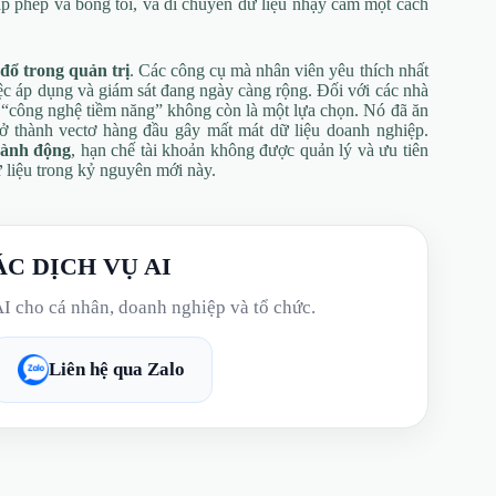
p phép và bóng tối, và di chuyển dữ liệu nhạy cảm một cách
đổ trong quản trị
. Các công cụ mà nhân viên yêu thích nhất
ệc áp dụng và giám sát đang ngày càng rộng. Đối với các nhà
 “công nghệ tiềm năng” không còn là một lựa chọn. Nó đã ăn
rở thành vectơ hàng đầu gây mất mát dữ liệu doanh nghiệp.
hành động
, hạn chế tài khoản không được quản lý và ưu tiên
ữ liệu trong kỷ nguyên mới này.
ÁC DỊCH VỤ AI
AI cho cá nhân, doanh nghiệp và tổ chức.
Liên hệ qua Zalo