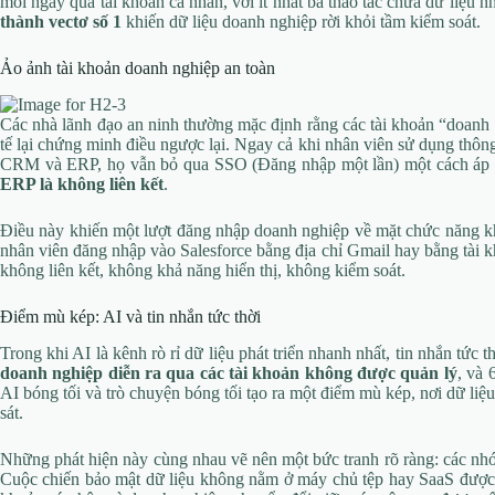
mỗi ngày qua tài khoản cá nhân, với ít nhất ba thao tác chứa dữ liệu
thành vectơ số 1
khiến dữ liệu doanh nghiệp rời khỏi tầm kiểm soát.
Ảo ảnh tài khoản doanh nghiệp an toàn
Các nhà lãnh đạo an ninh thường mặc định rằng các tài khoản “doanh 
tế lại chứng minh điều ngược lại. Ngay cả khi nhân viên sử dụng thôn
CRM và ERP, họ vẫn bỏ qua SSO (Đăng nhập một lần) một cách áp
ERP là không liên kết
.
Điều này khiến một lượt đăng nhập doanh nghiệp về mặt chức năng kh
nhân viên đăng nhập vào Salesforce bằng địa chỉ Gmail hay bằng tài 
không liên kết, không khả năng hiển thị, không kiểm soát.
Điểm mù kép: AI và tin nhắn tức thời
Trong khi AI là kênh rò rỉ dữ liệu phát triển nhanh nhất, tin nhắn tức th
doanh nghiệp diễn ra qua các tài khoản không được quản lý
, và 
AI bóng tối và trò chuyện bóng tối tạo ra một điểm mù kép, nơi dữ liệ
sát.
Những phát hiện này cùng nhau vẽ nên một bức tranh rõ ràng: các nhó
Cuộc chiến bảo mật dữ liệu không nằm ở máy chủ tệp hay SaaS đượ