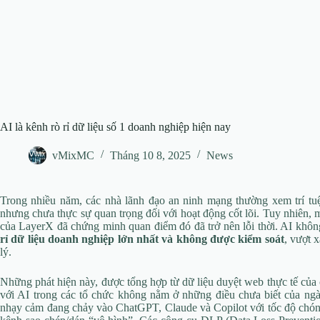
AI là kênh rò rỉ dữ liệu số 1 doanh nghiệp hiện nay
vMixMC
Tháng 10 8, 2025
News
Trong nhiều năm, các nhà lãnh đạo an ninh mạng thường xem trí tuệ
nhưng chưa thực sự quan trọng đối với hoạt động cốt lõi. Tuy nhiên,
của LayerX đã chứng minh quan điểm đó đã trở nên lỗi thời. AI không 
rỉ dữ liệu doanh nghiệp lớn nhất và không được kiểm soát
, vượt 
lý.
Những phát hiện này, được tổng hợp từ dữ liệu duyệt web thực tế của c
với AI trong các tổ chức không nằm ở những điều chưa biết của ng
nhạy cảm đang chảy vào ChatGPT, Claude và Copilot với tốc độ chóng