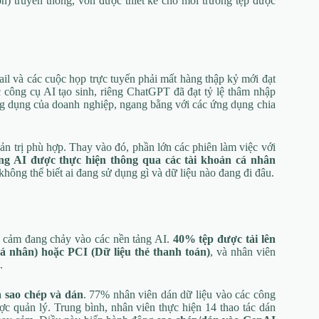
) truyền thống, vốn được thiết kế cho môi trường tệp được
il và các cuộc họp trực tuyến phải mất hàng thập kỷ mới đạt
công cụ AI tạo sinh, riêng ChatGPT đã đạt tỷ lệ thâm nhập
g dụng của doanh nghiệp, ngang bằng với các ứng dụng chia
ản trị phù hợp. Thay vào đó, phần lớn các phiên làm việc với
ng AI được thực hiện thông qua các tài khoản cá nhân
hông thể biết ai đang sử dụng gì và dữ liệu nào đang đi đâu.
y cảm đang chảy vào các nền tảng AI.
40% tệp được tải lên
cá nhân) hoặc PCI (Dữ liệu thẻ thanh toán)
, và nhân viên
.
là
sao chép và dán
. 77% nhân viên dán dữ liệu vào các công
c quản lý. Trung bình, nhân viên thực hiện 14 thao tác dán