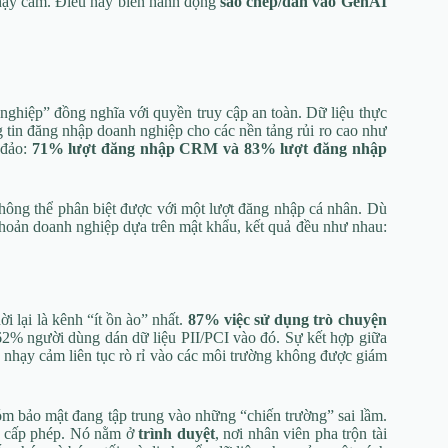
 nhạy cảm. Điều này biến hành động
sao chép/dán vào GenAI
nghiệp” đồng nghĩa với quyền truy cập an toàn. Dữ liệu thực
g tin đăng nhập doanh nghiệp cho các nền tảng rủi ro cao như
 đảo:
71% lượt đăng nhập CRM và 83% lượt đăng nhập
ông thể phân biệt được với một lượt đăng nhập cá nhân. Dù
khoản doanh nghiệp dựa trên mật khẩu, kết quả đều như nhau:
ời lại là kênh “ít ồn ào” nhất.
87% việc sử dụng trò chuyện
62% người dùng dán dữ liệu PII/PCI vào đó. Sự kết hợp giữa
u nhạy cảm liên tục rò rỉ vào các môi trường không được giám
m bảo mật đang tập trung vào những “chiến trường” sai lầm.
c cấp phép. Nó nằm ở
trình duyệt
, nơi nhân viên pha trộn tài