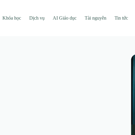
Khóa học
Dịch vụ
AI Giáo dục
Tài nguyên
Tin tức