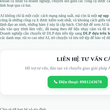
khoản cá nhân và doanh nghiệp, chuyển đổi giữa các công cụ được cấ
linh hoạt qua cả hai.
AI không chỉ là một cuộc cách mạng năng suất, mà còn là một
sự sụp 
cũng là những công cụ ít được kiểm soát nhất, và khoảng cách giữa vi
lãnh đạo an ninh, những hàm ý này là cấp bách. Chờ đợi để xem AI là
sâu vào quy trình làm việc, đã mang theo dữ liệu nhạy cảm và đã t
Doanh nghiệp cần chuyển từ DLP dựa trên tệp sang
DLP dựa trên 
các danh mục rủi ro cao như AI, trò chuyện và lưu trữ tệp để bảo vệ d
LIÊN HỆ TƯ VẤN C
Hỗ trợ tư vấn, đào tạo và chuyển giao giải pháp 
📞 Điện thoại: 0981243678
Chia sẻ tới bạn bè và gia đình